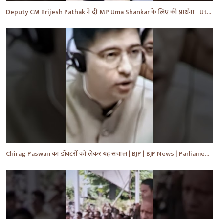
Deputy CM Brijesh Pathak ने दी MP Uma Shankar के लिए की प्रार्थना | Uttar Pradesh News #shorts #yt
Chirag Paswan का डॉक्टरों को लेकर यह सवाल | BJP | BJP News | Parliament | #shorts #ytnewshorts #yt