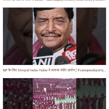
BJP के लिए Shivpal Yadav Yadav ने लगाया गंभीर आरोप | #samajwadiparty | Akhilesh Yadav | #shorts #yt