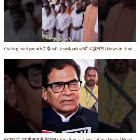
CM Yogi Adityanath ने दी MP Umashankar को श्रद्धांजलि | News in Hindi | News Today | #shorts #yt
सरकार हो जाएगी सत्ता से बेदखल - Ram Gopal | News | Hindi News | News Today | #shorts #ytshorts #yt