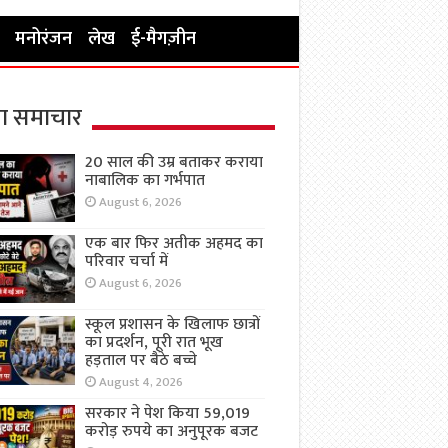
मनोरंजन
लेख
ई-मैगज़ीन
ा समाचार
20 साल की उम्र बताकर कराया
नाबालिक का गर्भपात
August 6, 2026
एक बार फिर अतीक अहमद का
परिवार चर्चा में
August 6, 2026
स्कूल प्रशासन के खिलाफ छात्रों
का प्रदर्शन, पूरी रात भूख
हड़ताल पर बैठे बच्चे
August 4, 2026
सरकार ने पेश किया 59,019
करोड़ रुपये का अनुपूरक बजट