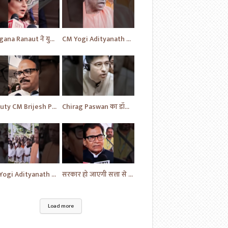
Kangana Ranaut ने युवाओं के लिए दिया एक बयान | News Today | #shorts #ytshorts #news #yt
CM Yogi Adityanath का विपक्ष की खोली पोल | News | BJP News | #shorts #yt #news #ytshorts
Deputy CM Brijesh Pathak ने दी MP Uma Shankar के लिए की प्रार्थना | Uttar Pradesh News #shorts #yt
Chirag Paswan का डॉक्टरों को लेकर यह सवाल | BJP | BJP News | Parliament | #shorts #ytnewshorts #yt
CM Yogi Adityanath ने दी MP Umashankar को श्रद्धांजलि | News in Hindi | News Today | #shorts #yt
सरकार हो जाएगी सत्ता से बेदखल - Ram Gopal | News | Hindi News | News Today | #shorts #ytshorts #yt
Load more