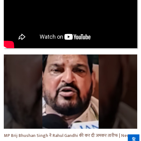
MP Brij Bhushan Singh ने Rahul Gandhi की कर दी जमकर तारीफ | News | Breaking | #shorts #yt #news