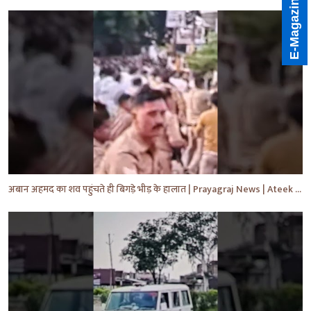
E-Magazine
अबान अहमद का शव पहुंचते ही बिगड़े भीड़ के हालात | Prayagraj News | Ateek Ahmad | #shorts #yt #news