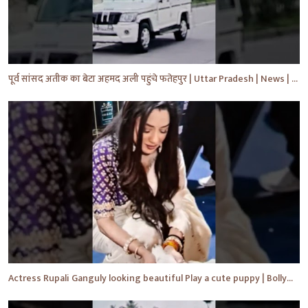
पूर्व सांसद अतीक का बेटा अहमद अली पहुंचे फतेहपुर | Uttar Pradesh | News | #shorts #yt #news #upnews
Actress Rupali Ganguly looking beautiful Play a cute puppy | Bollywood | Bollywood News #shorts #yt