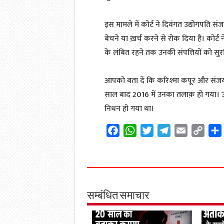
इस मामले में कोर्ट ने दिवंगत उद्योगपति स
बेचने या ख़र्च करने से रोक दिया है। कोर्
के लंबित रहने तक उनकी संपत्तियों को सुर
आपको बता दें कि करिश्मा कपूर और संजय
साल बाद 2016 में उनका तलाक़ हो गया। 
निधन हो गया था।
F
W
T
T
E
C
a
h
w
e
m
o
c
a
i
l
a
p
e
t
t
e
i
y
b
s
t
g
l
L
o
A
e
r
i
सम्बंधित समाचार
o
p
r
a
n
k
p
m
k