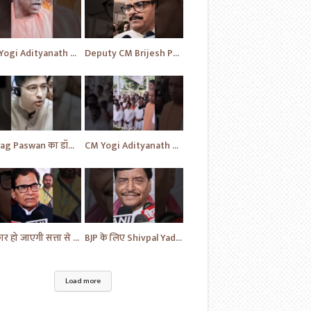
CM Yogi Adityanath का विपक्ष की खोली पोल | News | BJP News | #shorts #yt #news #ytshorts
Deputy CM Brijesh Pathak ने दी MP Uma Shankar के लिए की प्रार्थना | Uttar Pradesh News #shorts #yt
Chirag Paswan का डॉक्टरों को लेकर यह सवाल | BJP | BJP News | Parliament | #shorts #ytnewshorts #yt
CM Yogi Adityanath ने दी MP Umashankar को श्रद्धांजलि | News in Hindi | News Today | #shorts #yt
सरकार हो जाएगी सत्ता से बेदखल - Ram Gopal | News | Hindi News | News Today | #shorts #ytshorts #yt
BJP के लिए Shivpal Yadav Yadav ने लगाया गंभीर आरोप | #samajwadiparty | Akhilesh Yadav | #shorts #yt
Load more