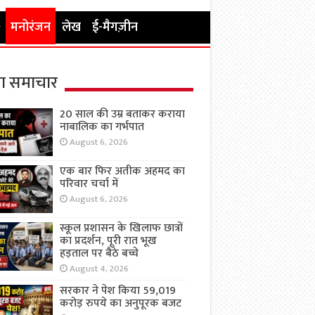
मनोरंजन
लेख
ई-मैगज़ीन
ा समाचार
20 साल की उम्र बताकर कराया
नाबालिक का गर्भपात
August 6, 2026
एक बार फिर अतीक अहमद का
परिवार चर्चा में
August 6, 2026
स्कूल प्रशासन के खिलाफ छात्रों
का प्रदर्शन, पूरी रात भूख
हड़ताल पर बैठे बच्चे
August 4, 2026
सरकार ने पेश किया 59,019
करोड़ रुपये का अनुपूरक बजट