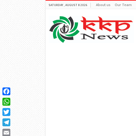
About us
Our Team
SATURDAY , AUGUST 8 2026
Facebook
WhatsApp
Twitter
Telegram