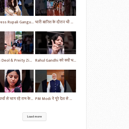
Actress Rupali Ganguly looking beautiful Play a cute puppy | Bollywood | Bollywood News #shorts #yt
भारी बारिश के दौरान भी विपक्ष का प्रदर्शन जारी | News Today | Congress | Samajwadi | #shorts #yt
Sani Deol & Preity Zinta visits at Lucknow | Bollywood | Bollywood News | #bollywood #shorts #yt
Rahul Gandhi को क्यों भड़क गई महिला | Congress Party | Samajwadi Party | #shorts #ytshorts #yt
अब चर्चा से भाग रहे राम के नाम पर सत्ता में | News | Sapa vs BJP | News Today | Breaking #shorts #yt
PM Modi ने पूरे देश से किया आग्रह | Handloom Day | Breaking News | #shorts #yt #news #ytnews
Load more