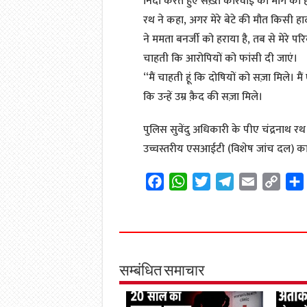
निंदा करते हुए सख़्त कार्रवाई की मांग की 
रथ ने कहा, अगर मेरे बेटे की मौत किसी हादसे
ने ममता बनर्जी को हराया है, तब से मेरे परि
चाहती कि आरोपियों को फांसी दी जाएं।
“मैं चाहती हूं कि दोषियों को सज़ा मिले। मैं ए
कि उन्हें उम्र क़ैद की सज़ा मिले।
पुलिस सुवेंदु अधिकारी के पीए चंद्रनाथ र
उच्चस्तरीय एसआईटी (विशेष जांच दल) क
F
W
T
T
E
C
a
h
w
e
m
o
c
a
i
l
a
p
e
t
t
e
i
y
b
s
t
g
l
L
o
A
e
r
i
सम्बंधित समाचार
o
p
r
a
n
k
p
m
k