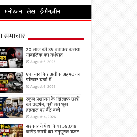
मनोरंजन
लेख
ई-मैगज़ीन
ा समाचार
20 साल की उम्र बताकर कराया
नाबालिक का गर्भपात
August 6, 2026
एक बार फिर अतीक अहमद का
परिवार चर्चा में
August 6, 2026
स्कूल प्रशासन के खिलाफ छात्रों
का प्रदर्शन, पूरी रात भूख
हड़ताल पर बैठे बच्चे
August 4, 2026
सरकार ने पेश किया 59,019
करोड़ रुपये का अनुपूरक बजट