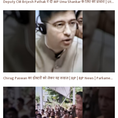
Deputy CM Brijesh Pathak ने दी MP Uma Shankar के लिए की प्रार्थना | Uttar Pradesh News #shorts #yt
Chirag Paswan का डॉक्टरों को लेकर यह सवाल | BJP | BJP News | Parliament | #shorts #ytnewshorts #yt