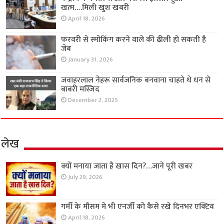
खत्म….मिली खुश खबरी
April 18, 2026
फरवरी से स्मोकिंग करने वाले की ढीली हो सकती है
जेब
January 31, 2026
जवाहरलाल नेहरू सार्वजनिक बनवाना चाहते थे धन से
बाबरी मस्जिद
December 2, 2025
लेख
क्यों मनाया जाता है खास दिन?…जाने पूरी खबर
July 29, 2026
गर्मी के मौसम मे भी एनर्जी को कैसे रखे दिनभर एक्टिव
April 18, 2026