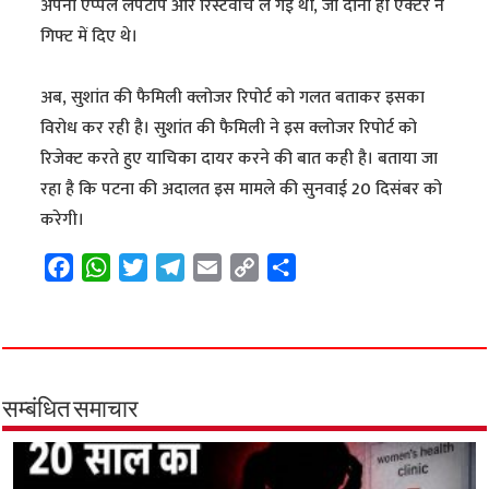
अपना एप्‍पल लैपटॉप और रिस्टवॉच ले गई थीं, जो दोनों ही एक्टर ने
गिफ्ट में दिए थे।
अब, सुशांत की फैमिली क्लोजर रिपोर्ट को गलत बताकर इसका
विरोध कर रही है। सुशांत की फैमिली ने इस क्लोजर रिपोर्ट को
रिजेक्ट करते हुए याचिका दायर करने की बात कही है। बताया जा
रहा है कि पटना की अदालत इस मामले की सुनवाई 20 दिसंबर को
करेगी।
F
W
T
T
E
C
S
a
h
w
e
m
o
h
c
a
i
l
a
p
a
e
t
t
e
i
y
r
b
s
t
g
l
L
e
o
A
e
r
i
सम्बंधित समाचार
o
p
r
a
n
k
p
m
k