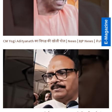
E-Magazine
CM Yogi Adityanath का विपक्ष की खोली पोल | News | BJP News | #shorts #yt #news #ytshorts