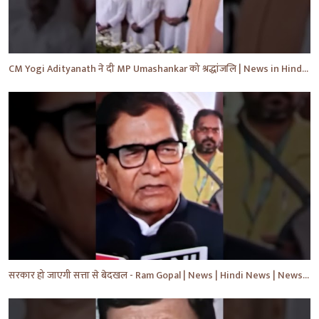
CM Yogi Adityanath ने दी MP Umashankar को श्रद्धांजलि | News in Hindi | News Today | #shorts #yt
सरकार हो जाएगी सत्ता से बेदखल - Ram Gopal | News | Hindi News | News Today | #shorts #ytshorts #yt