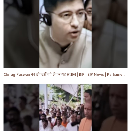
Chirag Paswan का डॉक्टरों को लेकर यह सवाल | BJP | BJP News | Parliament | #shorts #ytnewshorts #yt