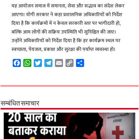
यह आयोजन समाज में समानता, सेवा और सद्भाव का संदेश लेकर
आएगा। योगी सरकार ने कहा प्रशासनिक अधिकारियों को निर्देश
दिया है कि कार्यक्रमों में न केवल सरकारी स्तर पर भागीदारी हो,
बल्कि आम लोगों की सक्रिय उपस्थिति भी सुनिश्चित की जाए।
उन्होंने अधिकारियों को निर्देश दिया है कि हर कार्यक्रम स्थल पर
स्वच्छता, पेयजल, प्रकाश और सुरक्षा की पर्याप्त व्यवस्था हो।
F
W
T
T
E
C
S
a
h
w
e
m
o
h
c
a
i
l
a
p
a
e
t
t
e
i
y
r
b
s
t
g
l
L
e
o
A
e
r
i
सम्बंधित समाचार
o
p
r
a
n
k
p
m
k