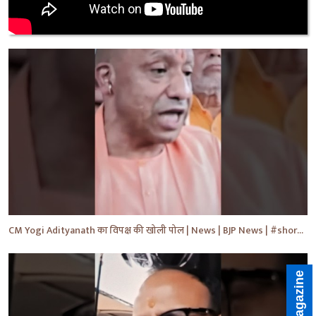
CM Yogi Adityanath का विपक्ष की खोली पोल | News | BJP News | #shorts #yt #news #ytshorts
E-Magazine