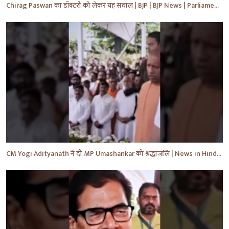
Chirag Paswan का डॉक्टरों को लेकर यह सवाल | BJP | BJP News | Parliament | #shorts #ytnewshorts #yt
CM Yogi Adityanath ने दी MP Umashankar को श्रद्धांजलि | News in Hindi | News Today | #shorts #yt