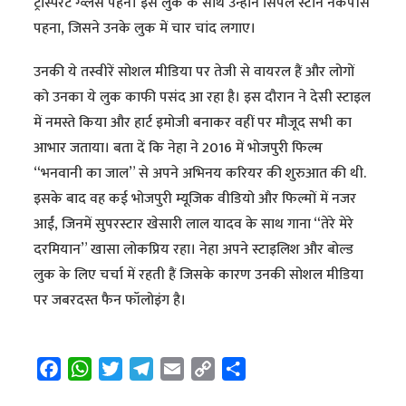
ट्रांस्पेरेंट ग्व्लस पहनें। इस लुक के साथ उन्होंने सिंपल स्टोन नेकपीस
पहना, जिसने उनके लुक में चार चांद लगाए।
उनकी ये तस्वीरें सोशल मीडिया पर तेजी से वायरल हैं और लोगों
को उनका ये लुक काफी पसंद आ रहा है। इस दौरान ने देसी स्टाइल
में नमस्ते किया और हार्ट इमोजी बनाकर वहीं पर मौजूद सभी का
आभार जताया। बता दें कि नेहा ने 2016 में भोजपुरी फिल्म
“भनवानी का जाल” से अपने अभिनय करियर की शुरुआत की थी.
इसके बाद वह कई भोजपुरी म्यूजिक वीडियो और फिल्मों में नजर
आईं, जिनमें सुपरस्टार खेसारी लाल यादव के साथ गाना “तेरे मेरे
दरमियान” खासा लोकप्रिय रहा। नेहा अपने स्टाइलिश और बोल्ड
लुक के लिए चर्चा में रहती हैं जिसके कारण उनकी सोशल मीडिया
पर जबरदस्त फैन फॉलोइंग है।
F
W
T
T
E
C
S
a
h
w
e
m
o
h