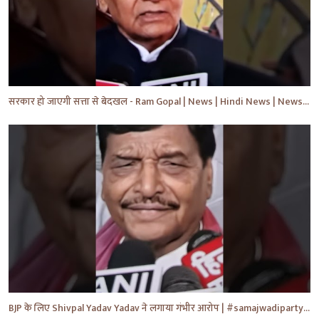
सरकार हो जाएगी सत्ता से बेदखल - Ram Gopal | News | Hindi News | News Today | #shorts #ytshorts #yt
BJP के लिए Shivpal Yadav Yadav ने लगाया गंभीर आरोप | #samajwadiparty | Akhilesh Yadav | #shorts #yt