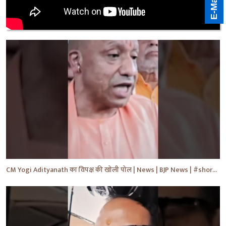
CM Yogi Adityanath का विपक्ष की खोली पोल | News | BJP News | #shorts #yt #news #ytshorts