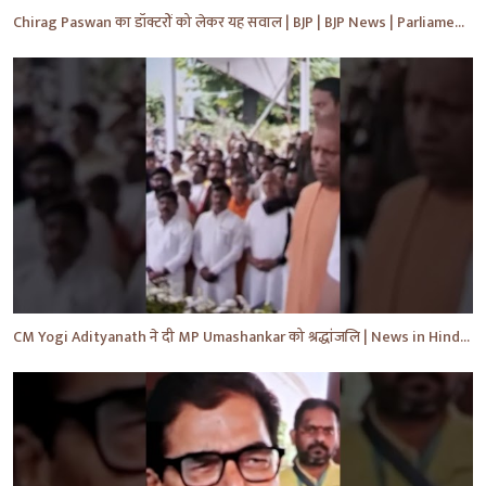
Chirag Paswan का डॉक्टरों को लेकर यह सवाल | BJP | BJP News | Parliament | #shorts #ytnewshorts #yt
CM Yogi Adityanath ने दी MP Umashankar को श्रद्धांजलि | News in Hindi | News Today | #shorts #yt