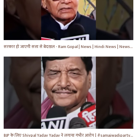
सरकार हो जाएगी सत्ता से बेदखल - Ram Gopal | News | Hindi News | News Today | #shorts #ytshorts #yt
BJP के लिए Shivpal Yadav Yadav ने लगाया गंभीर आरोप | #samajwadiparty | Akhilesh Yadav | #shorts #yt