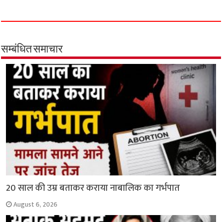
c
a
i
l
a
p
a
e
t
t
e
i
y
r
b
s
t
g
l
L
e
o
A
e
r
i
सम्बंधित समाचार
o
p
r
a
n
k
p
m
k
20 साल की उम्र बताकर कराया नाबालिक का गर्भपात
August 6, 2026