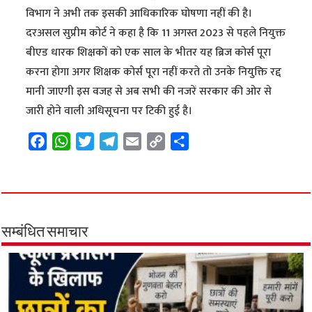
विभाग ने अभी तक इसकी आधिकारिक घोषणा नहीं की है।
दरअसल सुप्रीम कोर्ट ने कहा है कि 11 अगस्त 2023 से पहले नियुक्त
बीएड धारक शिक्षकों को एक साल के भीतर यह ब्रिज कोर्स पूरा
करना होगा अगर शिक्षक कोर्स पूरा नहीं करते तो उनके नियुक्ति रद्द
मानी जाएगी इस वजह से अब सभी की नजरें सरकार की ओर से
जारी होने वाली अधिसूचना पर टिकी हुई है।
F
W
T
T
E
C
S
a
h
w
e
m
o
h
c
a
i
l
a
p
a
e
t
t
e
i
y
r
b
s
t
g
l
L
e
o
A
e
r
i
सम्बंधित समाचार
o
p
r
a
n
k
p
m
k