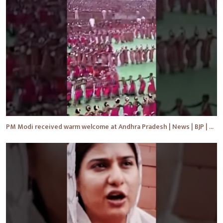
PM Modi received warm welcome at Andhra Pradesh | News | BJP | #shorts #ytshorts #news