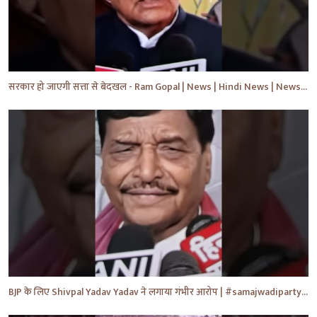
सरकार हो जाएगी सत्ता से बेदखल - Ram Gopal | News | Hindi News | News Today | #shorts #ytshorts #yt
BJP के लिए Shivpal Yadav Yadav ने लगाया गंभीर आरोप | #samajwadiparty | Akhilesh Yadav | #shorts #yt