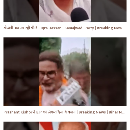
बीजेपी अब जा रही पीछे - Iqra Hassan | Samajwadi Party | Breaking News | Akhilesh Yadav |#shorts #yt
Prashant Kishor ने BJP को लेकर दिया ये बयान | Breaking News | Bihar News | #shorts #yt #biharnews