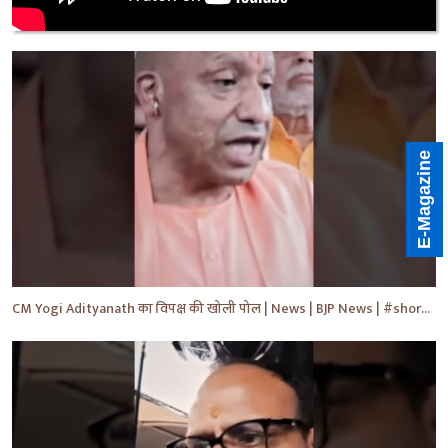
E-Magazine
CM Yogi Adityanath का विपक्ष की खोली पोल | News | BJP News | #shorts #yt #news #ytshorts