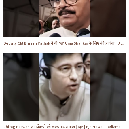
Deputy CM Brijesh Pathak ने दी MP Uma Shankar के लिए की प्रार्थना | Uttar Pradesh News #shorts #yt
Chirag Paswan का डॉक्टरों को लेकर यह सवाल | BJP | BJP News | Parliament | #shorts #ytnewshorts #yt