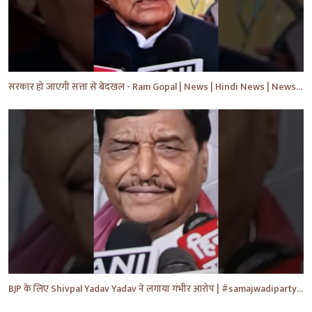
सरकार हो जाएगी सत्ता से बेदखल - Ram Gopal | News | Hindi News | News Today | #shorts #ytshorts #yt
BJP के लिए Shivpal Yadav Yadav ने लगाया गंभीर आरोप | #samajwadiparty | Akhilesh Yadav | #shorts #yt