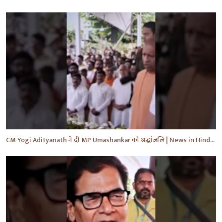
CM Yogi Adityanath ने दी MP Umashankar को श्रद्धांजलि | News in Hindi | News Today | #shorts #yt