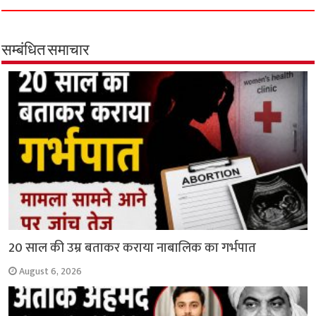
e
t
t
e
i
y
r
b
s
t
g
l
L
e
o
A
e
r
i
सम्बंधित समाचार
o
p
r
a
n
k
p
m
k
20 साल की उम्र बताकर कराया नाबालिक का गर्भपात
August 6, 2026