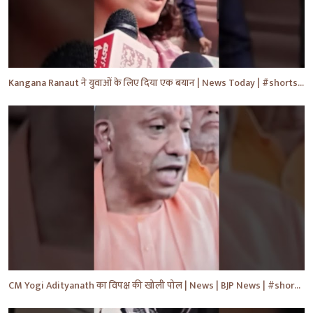
Kangana Ranaut ने युवाओं के लिए दिया एक बयान | News Today | #shorts #ytshorts #news #yt
CM Yogi Adityanath का विपक्ष की खोली पोल | News | BJP News | #shorts #yt #news #ytshorts