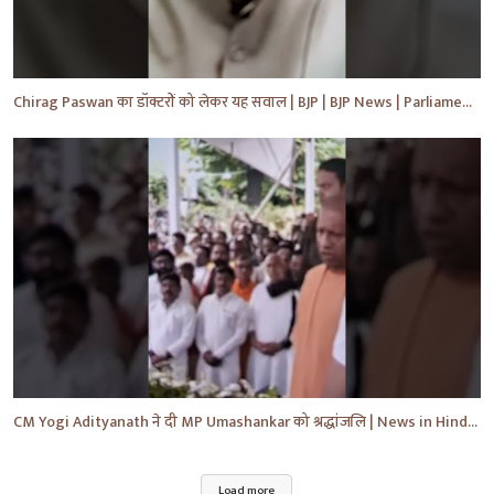
Chirag Paswan का डॉक्टरों को लेकर यह सवाल | BJP | BJP News | Parliament | #shorts #ytnewshorts #yt
CM Yogi Adityanath ने दी MP Umashankar को श्रद्धांजलि | News in Hindi | News Today | #shorts #yt
Load more