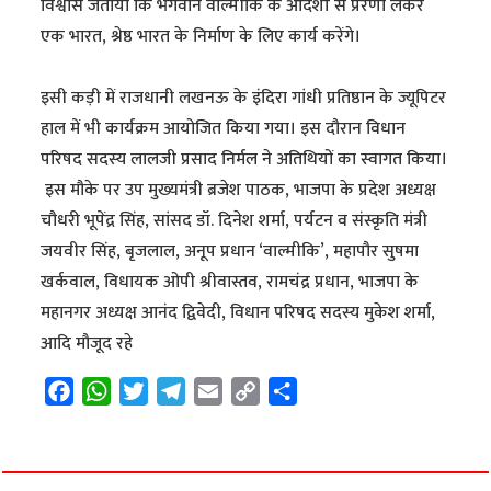
विश्वास जताया कि भगवान वाल्मीकि के आदर्शों से प्रेरणा लेकर
एक भारत, श्रेष्ठ भारत के निर्माण के लिए कार्य करेंगे।
इसी कड़ी में राजधानी लखनऊ के इंदिरा गांधी प्रतिष्ठान के ज्यूपिटर
हाल में भी कार्यक्रम आयोजित किया गया। इस दौरान विधान
परिषद सदस्य लालजी प्रसाद निर्मल ने अतिथियों का स्वागत किया।
इस मौके पर उप मुख्यमंत्री ब्रजेश पाठक, भाजपा के प्रदेश अध्यक्ष
चौधरी भूपेंद्र सिंह, सांसद डॉ. दिनेश शर्मा, पर्यटन व संस्कृति मंत्री
जयवीर सिंह, बृजलाल, अनूप प्रधान ‘वाल्मीकि’, महापौर सुषमा
खर्कवाल, विधायक ओपी श्रीवास्तव, रामचंद्र प्रधान, भाजपा के
महानगर अध्यक्ष आनंद द्विवेदी, विधान परिषद सदस्य मुकेश शर्मा,
आदि मौजूद रहे
F
W
T
T
E
C
S
a
h
w
e
m
o
h
c
a
i
l
a
p
a
e
t
t
e
i
y
r