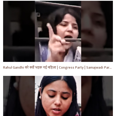
Rahul Gandhi को क्यों भड़क गई महिला | Congress Party | Samajwadi Party | #shorts #ytshorts #yt