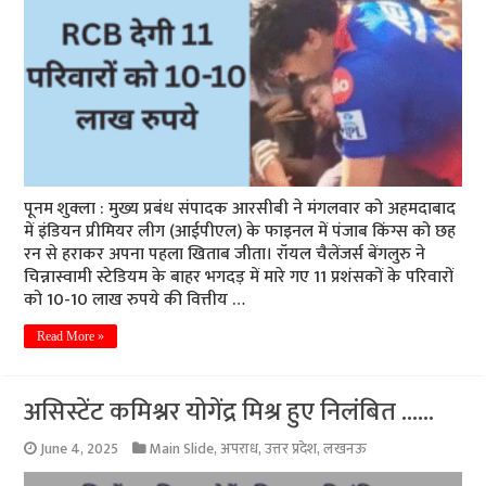
पूनम शुक्ला : मुख्य प्रबंध संपादक आरसीबी ने मंगलवार को अहमदाबाद
में इंडियन प्रीमियर लीग (आईपीएल) के फाइनल में पंजाब किंग्स को छह
रन से हराकर अपना पहला खिताब जीता। रॉयल चैलेंजर्स बेंगलुरु ने
चिन्नास्वामी स्टेडियम के बाहर भगदड़ में मारे गए 11 प्रशंसकों के परिवारों
को 10-10 लाख रुपये की वित्तीय …
Read More »
असिस्टेंट कमिश्नर योगेंद्र मिश्र हुए निलंबित ……
June 4, 2025
Main Slide
,
अपराध
,
उत्तर प्रदेश
,
लखनऊ