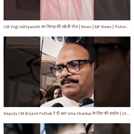
CM Yogi Adityanath का विपक्ष की खोली पोल | News | BJP News | #shorts #yt #news #ytshorts
Deputy CM Brijesh Pathak ने दी MP Uma Shankar के लिए की प्रार्थना | Uttar Pradesh News #shorts #yt