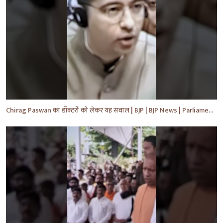
Chirag Paswan का डॉक्टरों को लेकर यह सवाल | BJP | BJP News | Parliament | #shorts #ytnewshorts #yt