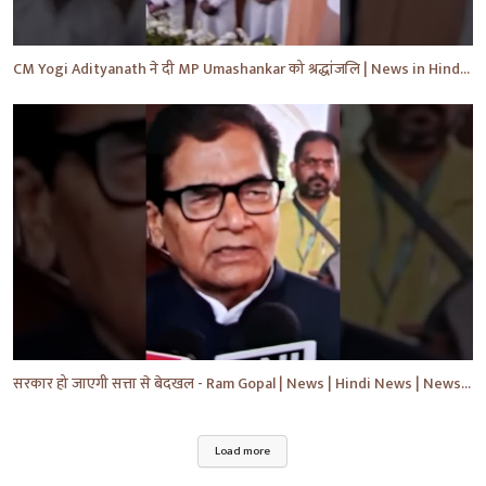
CM Yogi Adityanath ने दी MP Umashankar को श्रद्धांजलि | News in Hindi | News Today | #shorts #yt
सरकार हो जाएगी सत्ता से बेदखल - Ram Gopal | News | Hindi News | News Today | #shorts #ytshorts #yt
Load more