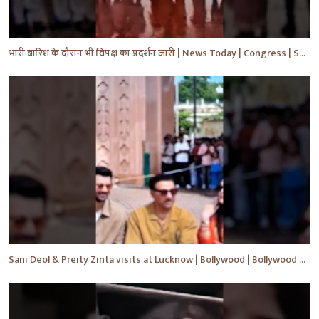
भारी बारिश के दौरान भी विपक्ष का प्रदर्शन जारी | News Today | Congress | Samajwadi | #shorts #yt
Sani Deol & Preity Zinta visits at Lucknow | Bollywood | Bollywood News | #bollywood #shorts #yt