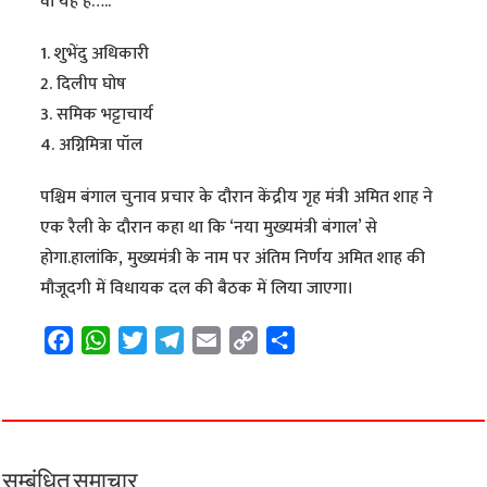
वो यह है…..
1. शुभेंदु अधिकारी
2. दिलीप घोष
3. समिक भट्टाचार्य
4. अग्निमित्रा पॉल
पश्चिम बंगाल चुनाव प्रचार के दौरान केंद्रीय गृह मंत्री अमित शाह ने
एक रैली के दौरान कहा था कि ‘नया मुख्यमंत्री बंगाल’ से
होगा.हालांकि, मुख्यमंत्री के नाम पर अंतिम निर्णय अमित शाह की
मौजूदगी में विधायक दल की बैठक में लिया जाएगा।
F
W
T
T
E
C
S
a
h
w
e
m
o
h
c
a
i
l
a
p
a
e
t
t
e
i
y
r
b
s
t
g
l
L
e
o
A
e
r
i
सम्बंधित समाचार