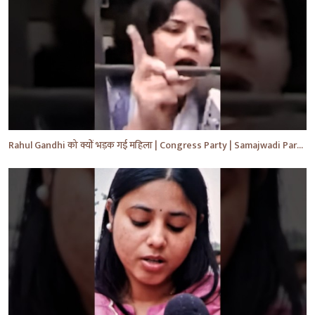
Rahul Gandhi को क्यों भड़क गई महिला | Congress Party | Samajwadi Party | #shorts #ytshorts #yt