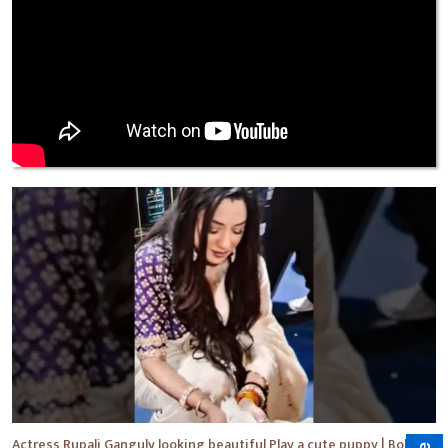
Actress Rupali Ganguly looking beautiful Play a cute puppy | Bollywood | Bollywood News #shorts #yt