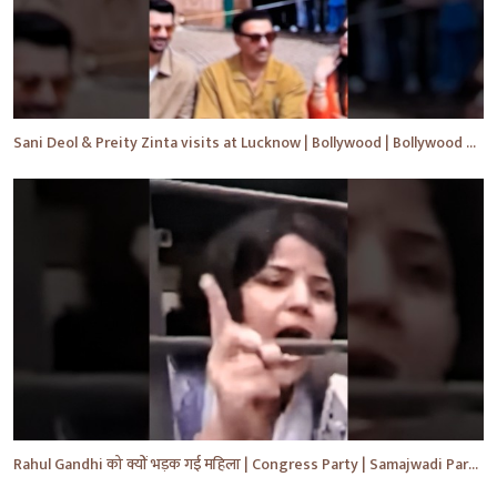
Sani Deol & Preity Zinta visits at Lucknow | Bollywood | Bollywood News | #bollywood #shorts #yt
Rahul Gandhi को क्यों भड़क गई महिला | Congress Party | Samajwadi Party | #shorts #ytshorts #yt