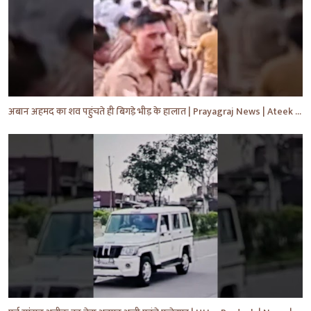
अबान अहमद का शव पहुंचते ही बिगड़े भीड़ के हालात | Prayagraj News | Ateek Ahmad | #shorts #yt #news