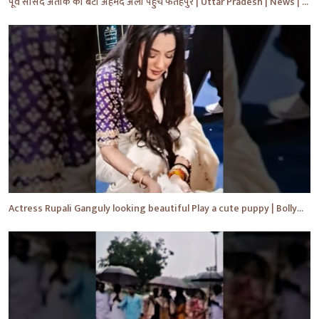
पूर्व सांसद अतीक का बेटा अहमद अली पहुंचे फतेहपुर | Uttar Pradesh | News | #shorts #yt #news #upnews
Actress Rupali Ganguly looking beautiful Play a cute puppy | Bollywood | Bollywood News #shorts #yt