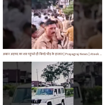
अबान अहमद का शव पहुंचते ही बिगड़े भीड़ के हालात | Prayagraj News | Ateek Ahmad | #shorts #yt #news