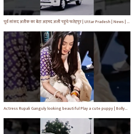
पूर्व सांसद अतीक का बेटा अहमद अली पहुंचे फतेहपुर | Uttar Pradesh | News | #shorts #yt #news #upnews
Actress Rupali Ganguly looking beautiful Play a cute puppy | Bollywood | Bollywood News #shorts #yt