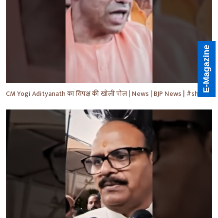
E-Magazine
CM Yogi Adityanath का विपक्ष की खोली पोल | News | BJP News | #shorts #yt #news #ytshorts