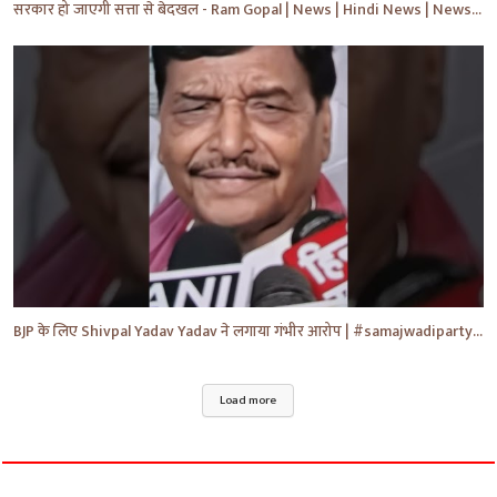
सरकार हो जाएगी सत्ता से बेदखल - Ram Gopal | News | Hindi News | News Today | #shorts #ytshorts #yt
BJP के लिए Shivpal Yadav Yadav ने लगाया गंभीर आरोप | #samajwadiparty | Akhilesh Yadav | #shorts #yt
Load more