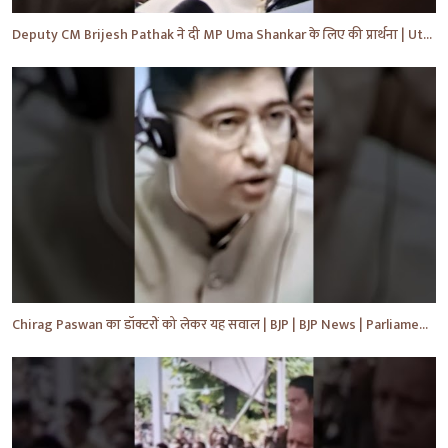
Deputy CM Brijesh Pathak ने दी MP Uma Shankar के लिए की प्रार्थना | Uttar Pradesh News #shorts #yt
Chirag Paswan का डॉक्टरों को लेकर यह सवाल | BJP | BJP News | Parliament | #shorts #ytnewshorts #yt