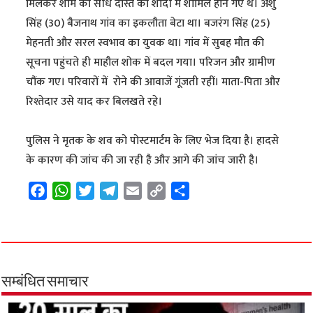
मिलकर शाम को सीधे दोस्त की शादी में शामिल होने गए थे। अंशु
सिंह (30) बैजनाथ गांव का इकलौता बेटा था। बजरंग सिंह (25)
मेहनती और सरल स्वभाव का युवक था। गांव में सुबह मौत की
सूचना पहुंचते ही माहौल शोक में बदल गया। परिजन और ग्रामीण
चौंक गए। परिवारों में रोने की आवाजें गूंजती रहीं। माता-पिता और
रिश्तेदार उसे याद कर बिलखते रहे।
पुलिस ने मृतक के शव को पोस्टमार्टम के लिए भेज दिया है। हादसे
के कारण की जांच की जा रही है और आगे की जांच जारी है।
F
W
T
T
E
C
S
a
h
w
e
m
o
h
c
a
i
l
a
p
a
e
t
t
e
i
y
r
b
s
t
g
l
L
e
o
A
e
r
i
सम्बंधित समाचार
o
p
r
a
n