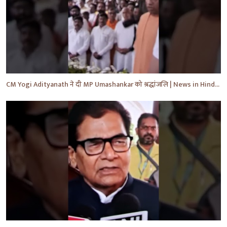
CM Yogi Adityanath ने दी MP Umashankar को श्रद्धांजलि | News in Hindi | News Today | #shorts #yt