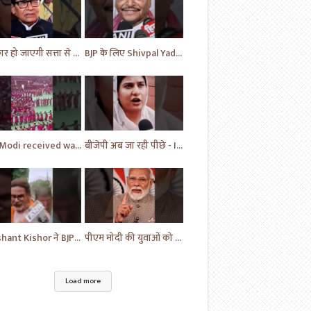
सरकार हो जाएगी सत्ता से बेदखल - Ram Gopal | News | Hindi News | News Today | #shorts #ytshorts #yt
BJP के लिए Shivpal Yadav Yadav ने लगाया गंभीर आरोप | #samajwadiparty | Akhilesh Yadav | #shorts #yt
PM Modi received warm welcome at Andhra Pradesh | News | BJP | #shorts #ytshorts #news
बीजेपी अब जा रही पीछे - Iqra Hassan | Samajwadi Party | Breaking News | Akhilesh Yadav |#shorts #yt
Prashant Kishor ने BJP को लेकर दिया ये बयान | Breaking News | Bihar News | #shorts #yt #biharnews
पीएम मोदी की युवाओं को सलाह | PM Narendra Modi | BJP | #breakingnews #shorts #yt #news
Load more