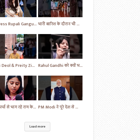
Actress Rupali Ganguly looking beautiful Play a cute puppy | Bollywood | Bollywood News #shorts #yt
भारी बारिश के दौरान भी विपक्ष का प्रदर्शन जारी | News Today | Congress | Samajwadi | #shorts #yt
Sani Deol & Preity Zinta visits at Lucknow | Bollywood | Bollywood News | #bollywood #shorts #yt
Rahul Gandhi को क्यों भड़क गई महिला | Congress Party | Samajwadi Party | #shorts #ytshorts #yt
अब चर्चा से भाग रहे राम के नाम पर सत्ता में | News | Sapa vs BJP | News Today | Breaking #shorts #yt
PM Modi ने पूरे देश से किया आग्रह | Handloom Day | Breaking News | #shorts #yt #news #ytnews
Load more