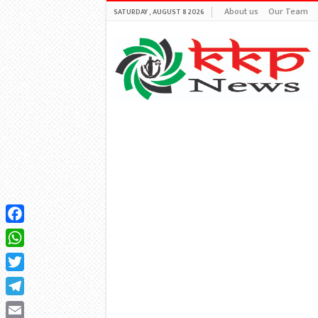
About us
Our Team
SATURDAY , AUGUST 8 2026
Facebook
WhatsApp
Twitter
Telegram