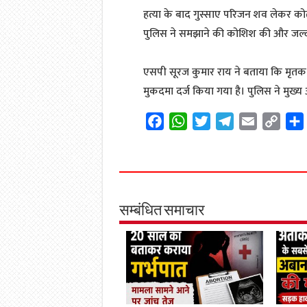
हत्या के बाद गुस्साए परिजन शव लेकर को
पुलिस ने समझाने की कोशिश की और जल्द 
एसपी सूरज कुमार राय ने बताया कि मृतक
मुकदमा दर्ज किया गया है। पुलिस ने मुख्
F
W
T
T
E
C
a
h
w
e
m
o
c
a
i
l
a
p
e
t
t
e
i
y
b
s
t
g
l
L
o
A
e
r
i
सम्बंधित समाचार
o
p
r
a
n
k
p
m
k