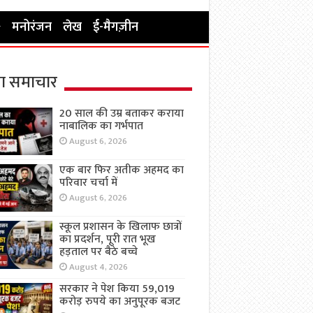
मनोरंजन
लेख
ई-मैगज़ीन
ा समाचार
20 साल की उम्र बताकर कराया
नाबालिक का गर्भपात
August 6, 2026
एक बार फिर अतीक अहमद का
परिवार चर्चा में
August 6, 2026
स्कूल प्रशासन के खिलाफ छात्रों
का प्रदर्शन, पूरी रात भूख
हड़ताल पर बैठे बच्चे
August 4, 2026
सरकार ने पेश किया 59,019
करोड़ रुपये का अनुपूरक बजट