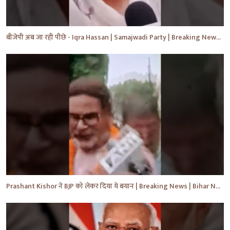
बीजेपी अब जा रही पीछे - Iqra Hassan | Samajwadi Party | Breaking News | Akhilesh Yadav |#shorts #yt
Prashant Kishor ने BJP को लेकर दिया ये बयान | Breaking News | Bihar News | #shorts #yt #biharnews