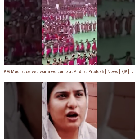
PM Modi received warm welcome at Andhra Pradesh | News | BJP | #shorts #ytshorts #news