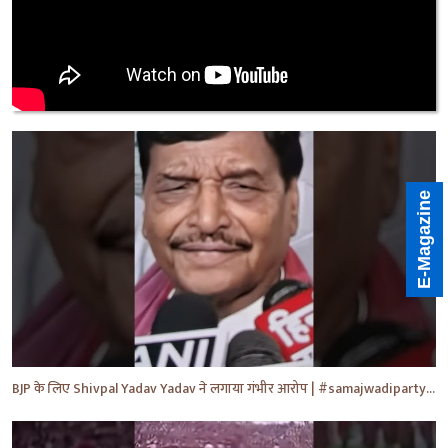
E-Magazine
BJP के लिए Shivpal Yadav Yadav ने लगाया गंभीर आरोप | #samajwadiparty | Akhilesh Yadav | #shorts #yt