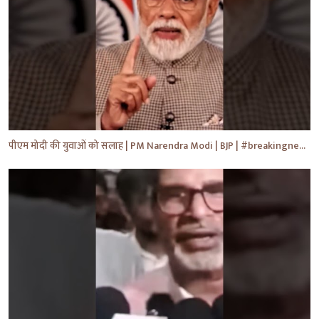
पीएम मोदी की युवाओं को सलाह | PM Narendra Modi | BJP | #breakingnews #shorts #yt #news