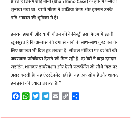
प्रेरित है जिसमें शाह बानो (Shah Bano Case) के हक में फैसला
सुनाया गया था। यामी गौतम ने शाजिया बेगम और इमरान उनके
पति अब्बास की भूमिका में हैं।
इमरान हाशमी और यामी गौतम की केमिस्ट्री इस फिल्म में इतनी
खूबसूरत है कि अब्बास की दगा से बानो के साथ-साथ कुछ पल के
लिए आपका भी दिल टूट सकता है। सोशल मीडिया पर दर्शकों की
जबरजस्त प्रतिक्रिया देखने को मिल रही है। दर्शकों ने कहा दमदार
राइटिंग, शानदार डायरेक्शन और ऐसी परफॉर्मेंस जो सीधे दिल पर
असर करती है। यह एंटरटेनमेंट नहीं है। यह एक सोच है और शायद
हमें इसी की ज्यादा जरूरत है।”
F
W
T
T
E
C
S
a
h
w
e
m
o
h
c
a
i
l
a
p
a
e
t
t
e
i
y
r
b
s
t
g
l
L
e