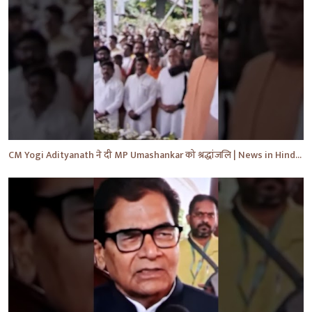
CM Yogi Adityanath ने दी MP Umashankar को श्रद्धांजलि | News in Hindi | News Today | #shorts #yt