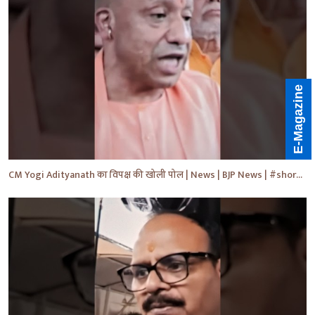
E-Magazine
CM Yogi Adityanath का विपक्ष की खोली पोल | News | BJP News | #shorts #yt #news #ytshorts