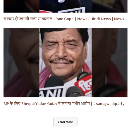
सरकार हो जाएगी सत्ता से बेदखल - Ram Gopal | News | Hindi News | News Today | #shorts #ytshorts #yt
BJP के लिए Shivpal Yadav Yadav ने लगाया गंभीर आरोप | #samajwadiparty | Akhilesh Yadav | #shorts #yt
Load more