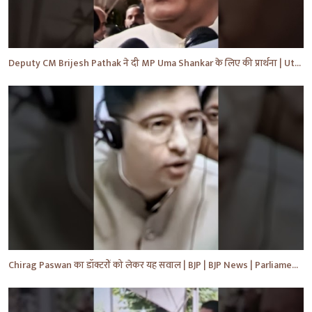
Deputy CM Brijesh Pathak ने दी MP Uma Shankar के लिए की प्रार्थना | Uttar Pradesh News #shorts #yt
Chirag Paswan का डॉक्टरों को लेकर यह सवाल | BJP | BJP News | Parliament | #shorts #ytnewshorts #yt