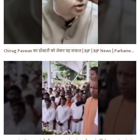
Chirag Paswan का डॉक्टरों को लेकर यह सवाल | BJP | BJP News | Parliament | #shorts #ytnewshorts #yt