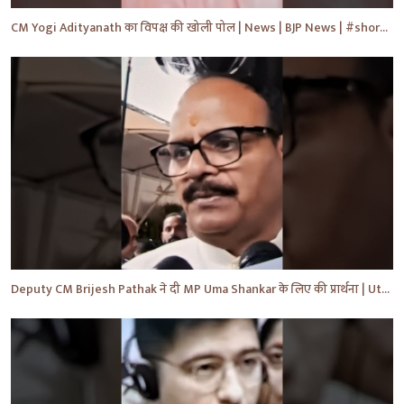
CM Yogi Adityanath का विपक्ष की खोली पोल | News | BJP News | #shorts #yt #news #ytshorts
Deputy CM Brijesh Pathak ने दी MP Uma Shankar के लिए की प्रार्थना | Uttar Pradesh News #shorts #yt