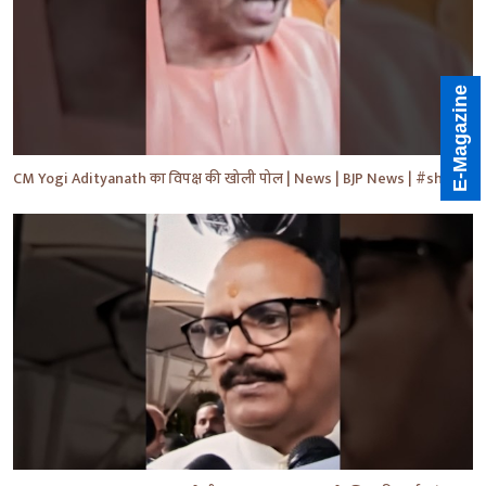
E-Magazine
CM Yogi Adityanath का विपक्ष की खोली पोल | News | BJP News | #shorts #yt #news #ytshorts