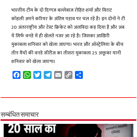
भारतीय टीम के दो दिग्गज बल्लेबाज रोहित शर्मा और विराट
कोहली अपने करियर के अंतिम पड़ाव पर चल रहे हैं। इन दोनों ने टी
20 अंतरराष्ट्रीय और टेस्ट क्रिकेट को अलविदा कह दिया है और अब
ये सिर्फ वनडे में ही खेलते नजर आ रहे हैं। जिसका आखिरी
मुकाबला शनिवार को खेला जाएगा। भारत और ऑस्ट्रेलिया के बीच
तीन मैचों की वनडे सीरीज का तीसरा मुकाबला 25 अक्तूबर यानी
शनिवार को खेला जाएगा।
F
W
T
T
E
C
S
a
h
w
e
m
o
h
c
a
i
l
a
p
a
e
t
t
e
i
y
r
b
s
t
g
l
L
e
o
A
e
r
i
सम्बंधित समाचार
o
p
r
a
n
k
p
m
k