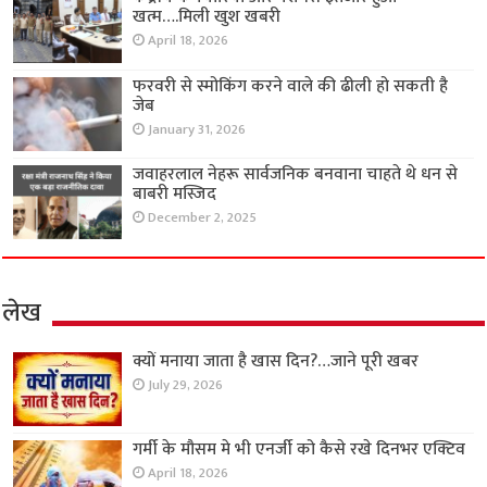
खत्म….मिली खुश खबरी
April 18, 2026
फरवरी से स्मोकिंग करने वाले की ढीली हो सकती है
जेब
January 31, 2026
जवाहरलाल नेहरू सार्वजनिक बनवाना चाहते थे धन से
बाबरी मस्जिद
December 2, 2025
लेख
क्यों मनाया जाता है खास दिन?…जाने पूरी खबर
July 29, 2026
गर्मी के मौसम मे भी एनर्जी को कैसे रखे दिनभर एक्टिव
April 18, 2026