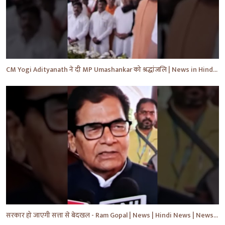
CM Yogi Adityanath ने दी MP Umashankar को श्रद्धांजलि | News in Hindi | News Today | #shorts #yt
सरकार हो जाएगी सत्ता से बेदखल - Ram Gopal | News | Hindi News | News Today | #shorts #ytshorts #yt