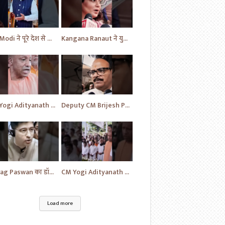
PM Modi ने पूरे देश से किया आग्रह | Handloom Day | Breaking News | #shorts #yt #news #ytnews
Kangana Ranaut ने युवाओं के लिए दिया एक बयान | News Today | #shorts #ytshorts #news #yt
CM Yogi Adityanath का विपक्ष की खोली पोल | News | BJP News | #shorts #yt #news #ytshorts
Deputy CM Brijesh Pathak ने दी MP Uma Shankar के लिए की प्रार्थना | Uttar Pradesh News #shorts #yt
Chirag Paswan का डॉक्टरों को लेकर यह सवाल | BJP | BJP News | Parliament | #shorts #ytnewshorts #yt
CM Yogi Adityanath ने दी MP Umashankar को श्रद्धांजलि | News in Hindi | News Today | #shorts #yt
Load more