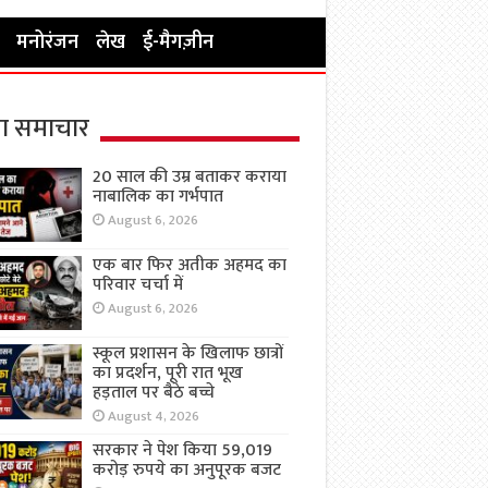
मनोरंजन
लेख
ई-मैगज़ीन
ा समाचार
20 साल की उम्र बताकर कराया
नाबालिक का गर्भपात
August 6, 2026
एक बार फिर अतीक अहमद का
परिवार चर्चा में
August 6, 2026
स्कूल प्रशासन के खिलाफ छात्रों
का प्रदर्शन, पूरी रात भूख
हड़ताल पर बैठे बच्चे
August 4, 2026
सरकार ने पेश किया 59,019
करोड़ रुपये का अनुपूरक बजट