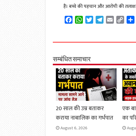
हैं। बच्चे की पहचान और आरोपी की तलाश 
F
W
T
T
E
C
a
h
w
e
m
o
c
a
i
l
a
p
e
t
t
e
i
y
b
s
t
g
l
L
o
A
e
r
i
सम्बंधित समाचार
o
p
r
a
n
k
p
m
k
20 साल की उम्र बताकर
एक ब
कराया नाबालिक का गर्भपात
का परिव
August 6, 2026
Augu