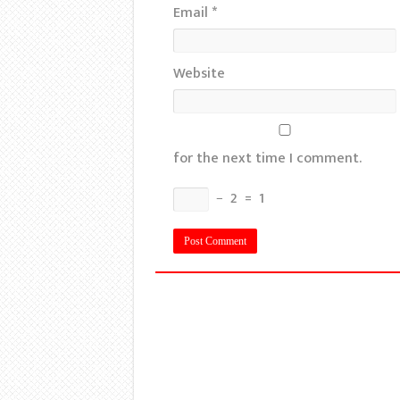
Email
*
Website
for the next time I comment.
−
2
=
1