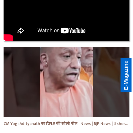
E-Magazine
CM Yogi Adityanath का विपक्ष की खोली पोल | News | BJP News | #shorts #yt #news #ytshorts