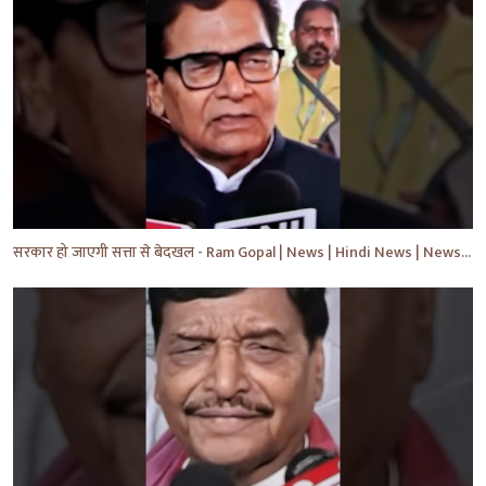
सरकार हो जाएगी सत्ता से बेदखल - Ram Gopal | News | Hindi News | News Today | #shorts #ytshorts #yt