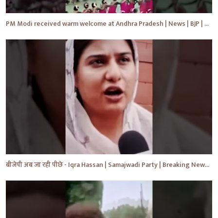
PM Modi received warm welcome at Andhra Pradesh | News | BJP | #shorts #ytshorts #news
बीजेपी अब जा रही पीछे - Iqra Hassan | Samajwadi Party | Breaking News | Akhilesh Yadav |#shorts #yt