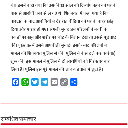
थी। इसमें कहा गया कि उसकी 13 साल की दिव्यांग बहन को घर के
पास से आरोपी कार से ले गए थे। शिकायत में कहा गया है कि
वारदात के बाद आरोपियों ने देर रात पीड़िता को घर के बाहर छोड़
दिया और फरार हो गए। अगली सुबह जब परिजनों ने बच्ची के
कपड़ों पर खून और शरीर पर चोट के निशान देखे तो उससे पूछताछ
की। पूछताछ में उसने आपबीती सुनाई। इसके बाद परिजनों ने
मामले की शिकायत पुलिस से की। पुलिस ने केस दर्ज कर कार्रवाई
शुरू की। इस मामले में पुलिस ने दो आरोपियों को गिरफ्तार कर
लिया है। पुलिस इस पूरे मामले की जांच-पड़ताल में जुटी है।
F
W
T
T
E
C
S
a
h
w
e
m
o
h
c
a
i
l
a
p
a
e
t
t
e
i
y
r
b
s
t
g
l
L
e
o
A
e
r
i
सम्बंधित समाचार
o
p
r
a
n