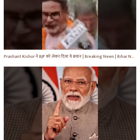
Prashant Kishor ने BJP को लेकर दिया ये बयान | Breaking News | Bihar News | #shorts #yt #biharnews