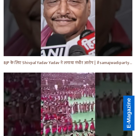
BJP के लिए Shivpal Yadav Yadav ने लगाया गंभीर आरोप | #samajwadiparty | Akhilesh Yadav | #shorts #yt
E-Magazine