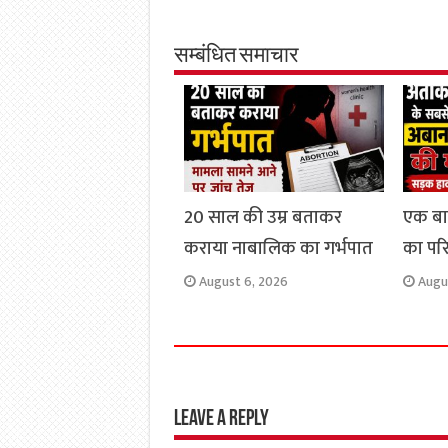
e
t
t
e
i
y
b
s
t
g
l
L
o
A
e
r
i
सम्बंधित समाचार
o
p
r
a
n
k
p
m
k
20 साल की उम्र बताकर
एक ब
कराया नाबालिक का गर्भपात
का परिव
August 6, 2026
Augu
Leave a Reply