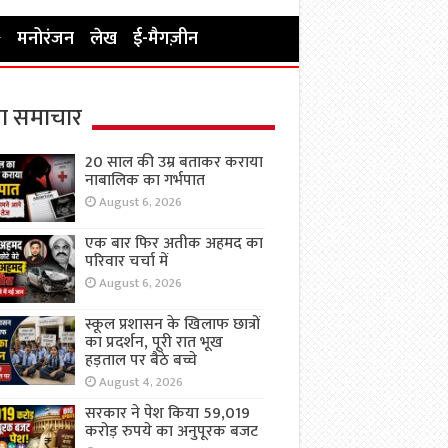
मनोरंजन
लेख
ई-मैगज़ीन
ा समाचार
20 साल की उम्र बताकर कराया
नाबालिक का गर्भपात
August 6, 2026
एक बार फिर अतीक अहमद का
परिवार चर्चा में
August 6, 2026
स्कूल प्रशासन के खिलाफ छात्रों
का प्रदर्शन, पूरी रात भूख
हड़ताल पर बैठे बच्चे
August 4, 2026
सरकार ने पेश किया 59,019
करोड़ रुपये का अनुपूरक बजट