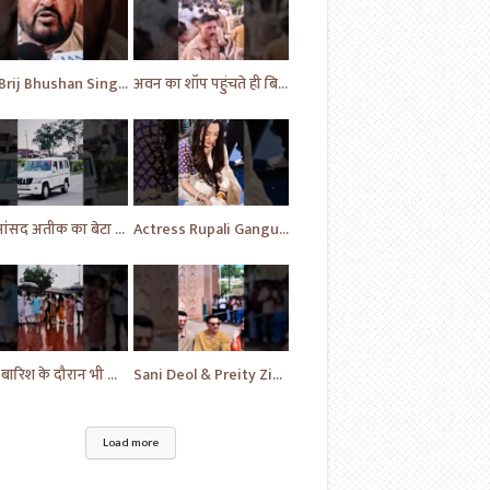
MP Brij Bhushan Singh ने Rahul Gandhi की कर दी जमकर तारीफ | News | Breaking | #shorts #yt #news
अवन का शॉप पहुंचते ही बिगड़े भीड़ के हालात | Prayagraj News | Ateek Ahmad | #shorts #yt #news
पूर्व सांसद अतीक का बेटा अहमद अली पहुंचे फतेहपुर | Uttar Pradesh | News | #shorts #yt #news #upnews
Actress Rupali Ganguly looking beautiful Play a cute puppy | Bollywood | Bollywood News #shorts #yt
भारी बारिश के दौरान भी विपक्ष का प्रदर्शन जारी | News Today | Congress | Samajwadi | #shorts #yt
Sani Deol & Preity Zinta visits at Lucknow | Bollywood | Bollywood News | #bollywood #shorts #yt
Load more