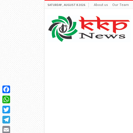
About us
Our Team
SATURDAY , AUGUST 8 2026
Facebook
WhatsApp
Twitter
Telegram