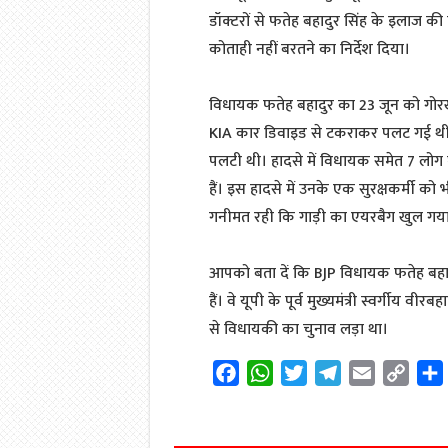
डॉक्टरों से फतेह बहादुर सिंह के इलाज की 
कोताही नहीं बरतने का निर्देश दिया।
विधायक फतेह बहादुर का 23 जून को गोरखपु
KIA कार डिवाइड से टकराकर पलट गई थी। 
पलटी थी। हादसे में विधायक समेत 7 लोग घ
हैं। इस हादसे में उनके एक सुरक्षकर्मी क
गनीमत रही कि गाड़ी का एयरबैग खुल गया
आपको बता दें कि BJP विधायक फतेह बहाद
हैं। वे यूपी के पूर्व मुख्यमंत्री स्वर्गीय व
से विधायकी का चुनाव लड़ा था।
F
W
T
T
E
C
a
h
w
e
m
o
c
a
i
l
a
p