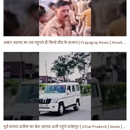
अबान अहमद का शव पहुंचते ही बिगड़े भीड़ के हालात | Prayagraj News | Ateek Ahmad | #shorts #yt #news
पूर्व सांसद अतीक का बेटा अहमद अली पहुंचे फतेहपुर | Uttar Pradesh | News | #shorts #yt #news #upnews