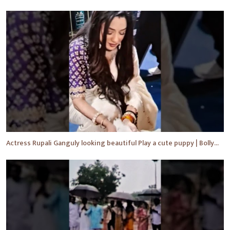
Actress Rupali Ganguly looking beautiful Play a cute puppy | Bollywood | Bollywood News #shorts #yt