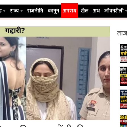
ड
राज्य
राजनीति
कानून
अपराध
खेल
अर्थ
जीवनशैली
ताज