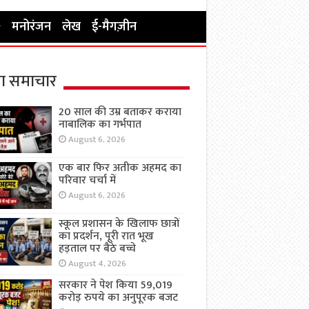
मनोरंजन
लेख
ई-मैगज़ीन
ा समाचार
20 साल की उम्र बताकर कराया
नाबालिक का गर्भपात
August 6, 2026
एक बार फिर अतीक अहमद का
परिवार चर्चा में
August 6, 2026
स्कूल प्रशासन के खिलाफ छात्रों
का प्रदर्शन, पूरी रात भूख
हड़ताल पर बैठे बच्चे
August 4, 2026
सरकार ने पेश किया 59,019
करोड़ रुपये का अनुपूरक बजट