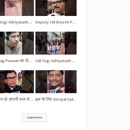
CM Yogi Adityanath का विपक्ष की खोली पोल | News | BJP News | #shorts #yt #news #ytshorts
Deputy CM Brijesh Pathak ने दी MP Uma Shankar के लिए की प्रार्थना | Uttar Pradesh News #shorts #yt
Chirag Paswan का डॉक्टरों को लेकर यह सवाल | BJP | BJP News | Parliament | #shorts #ytnewshorts #yt
CM Yogi Adityanath ने दी MP Umashankar को श्रद्धांजलि | News in Hindi | News Today | #shorts #yt
सरकार हो जाएगी सत्ता से बेदखल - Ram Gopal | News | Hindi News | News Today | #shorts #ytshorts #yt
BJP के लिए Shivpal Yadav Yadav ने लगाया गंभीर आरोप | #samajwadiparty | Akhilesh Yadav | #shorts #yt
Load more