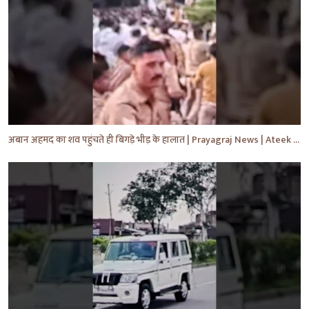
अबान अहमद का शव पहुंचते ही बिगड़े भीड़ के हालात | Prayagraj News | Ateek Ahmad | #shorts #yt #news