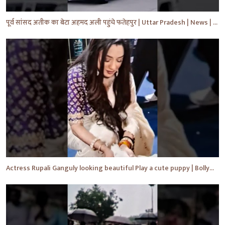
पूर्व सांसद अतीक का बेटा अहमद अली पहुंचे फतेहपुर | Uttar Pradesh | News | #shorts #yt #news #upnews
Actress Rupali Ganguly looking beautiful Play a cute puppy | Bollywood | Bollywood News #shorts #yt