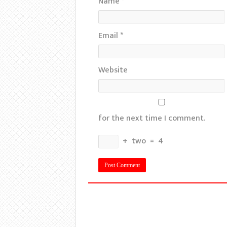
Name
*
Email
*
Website
for the next time I comment.
+
two
=
4