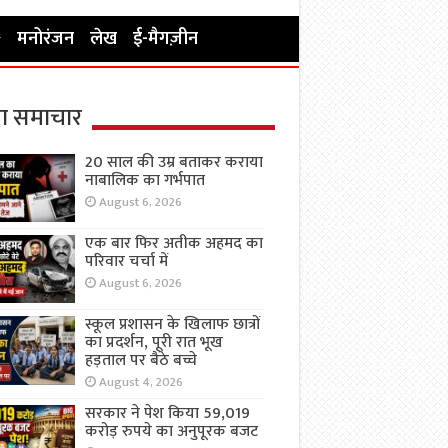
मनोरंजन
लेख
ई-मैगज़ीन
ा समाचार
20 साल की उम्र बताकर कराया
नाबालिक का गर्भपात
August 6, 2026
एक बार फिर अतीक अहमद का
परिवार चर्चा में
August 6, 2026
स्कूल प्रशासन के खिलाफ छात्रों
का प्रदर्शन, पूरी रात भूख
हड़ताल पर बैठे बच्चे
August 4, 2026
सरकार ने पेश किया 59,019
करोड़ रुपये का अनुपूरक बजट