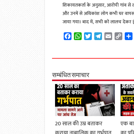
शिकायतकर्ता के अनुसार, आरोपी गांव से लोगो
और उनमें से अधिकांश लोग कभी घर वापस न
जाया गया। बाद में, सभी को लालच देकर ईस
F
W
T
T
E
C
a
h
w
e
m
o
c
a
i
l
a
p
e
t
t
e
i
y
b
s
t
g
l
L
o
A
e
r
i
सम्बंधित समाचार
o
p
r
a
n
k
p
m
k
20 साल की उम्र बताकर
एक ब
कराया नाबालिक का गर्भपात
का परिव