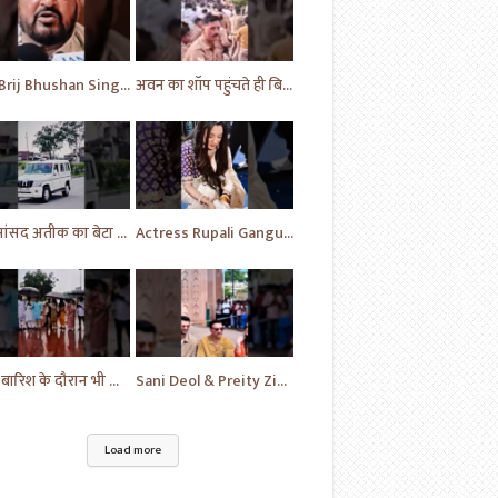
MP Brij Bhushan Singh ने Rahul Gandhi की कर दी जमकर तारीफ | News | Breaking | #shorts #yt #news
अवन का शॉप पहुंचते ही बिगड़े भीड़ के हालात | Prayagraj News | Ateek Ahmad | #shorts #yt #news
पूर्व सांसद अतीक का बेटा अहमद अली पहुंचे फतेहपुर | Uttar Pradesh | News | #shorts #yt #news #upnews
Actress Rupali Ganguly looking beautiful Play a cute puppy | Bollywood | Bollywood News #shorts #yt
भारी बारिश के दौरान भी विपक्ष का प्रदर्शन जारी | News Today | Congress | Samajwadi | #shorts #yt
Sani Deol & Preity Zinta visits at Lucknow | Bollywood | Bollywood News | #bollywood #shorts #yt
Load more