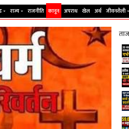
ड
राज्य
राजनीति
कानून
अपराध
खेल
अर्थ
जीवनशैली
ताज