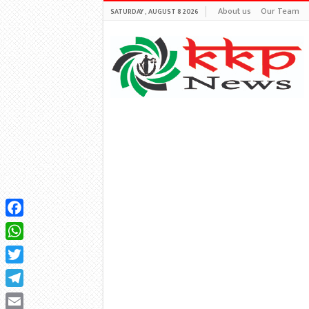
About us
Our Team
SATURDAY , AUGUST 8 2026
Facebook
WhatsApp
Twitter
Telegram