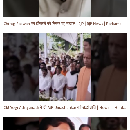
Chirag Paswan का डॉक्टरों को लेकर यह सवाल | BJP | BJP News | Parliament | #shorts #ytnewshorts #yt
CM Yogi Adityanath ने दी MP Umashankar को श्रद्धांजलि | News in Hindi | News Today | #shorts #yt