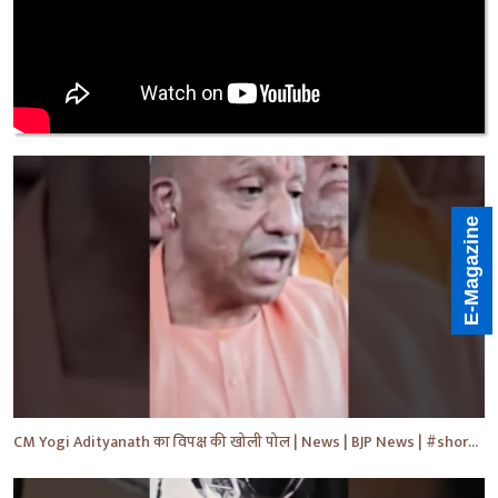
E-Magazine
CM Yogi Adityanath का विपक्ष की खोली पोल | News | BJP News | #shorts #yt #news #ytshorts