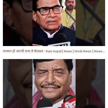
सरकार हो जाएगी सत्ता से बेदखल - Ram Gopal | News | Hindi News | News Today | #shorts #ytshorts #yt