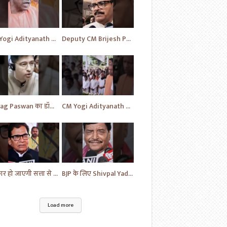
CM Yogi Adityanath का विपक्ष की खोली पोल | News | BJP News | #shorts #yt #news #ytshorts
Deputy CM Brijesh Pathak ने दी MP Uma Shankar के लिए की प्रार्थना | Uttar Pradesh News #shorts #yt
Chirag Paswan का डॉक्टरों को लेकर यह सवाल | BJP | BJP News | Parliament | #shorts #ytnewshorts #yt
CM Yogi Adityanath ने दी MP Umashankar को श्रद्धांजलि | News in Hindi | News Today | #shorts #yt
सरकार हो जाएगी सत्ता से बेदखल - Ram Gopal | News | Hindi News | News Today | #shorts #ytshorts #yt
BJP के लिए Shivpal Yadav Yadav ने लगाया गंभीर आरोप | #samajwadiparty | Akhilesh Yadav | #shorts #yt
Load more