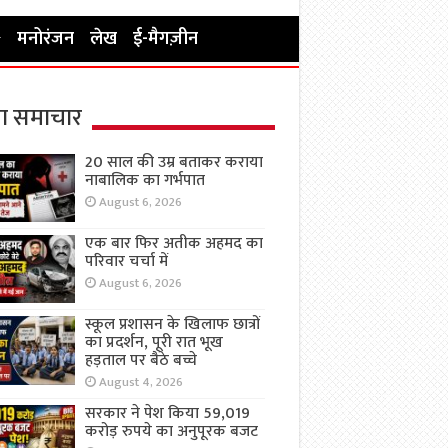
मनोरंजन
लेख
ई-मैगज़ीन
ा समाचार
20 साल की उम्र बताकर कराया
नाबालिक का गर्भपात
August 6, 2026
एक बार फिर अतीक अहमद का
परिवार चर्चा में
August 6, 2026
स्कूल प्रशासन के खिलाफ छात्रों
का प्रदर्शन, पूरी रात भूख
हड़ताल पर बैठे बच्चे
August 4, 2026
सरकार ने पेश किया 59,019
करोड़ रुपये का अनुपूरक बजट