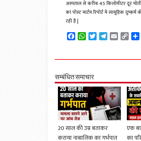
अस्पताल से करीब 45 किलोमीटर दूर मोतीहा
का पोस्ट मार्टम रिपोर्ट मे सामूहिक दुष्कर्
रही है |
F
W
T
T
E
C
a
h
w
e
m
o
c
a
i
l
a
p
e
t
t
e
i
y
b
s
t
g
l
L
o
A
e
r
i
सम्बंधित समाचार
o
p
r
a
n
k
p
m
k
20 साल की उम्र बताकर
एक ब
कराया नाबालिक का गर्भपात
का परिव