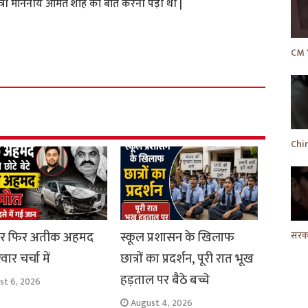
य मंत्री माननीय अमित शाह को बात करनी पड़ी थी |
S
h
a
r
e
ार फिर अतीक अहमद
स्कूल प्रशासन के खिलाफ
ार चर्चा में
छात्रों का प्रदर्शन, पूरी रात भूख
हड़ताल पर बैठे बच्चे
st 6, 2026
August 4, 2026