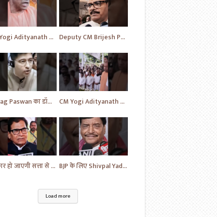
CM Yogi Adityanath का विपक्ष की खोली पोल | News | BJP News | #shorts #yt #news #ytshorts
Deputy CM Brijesh Pathak ने दी MP Uma Shankar के लिए की प्रार्थना | Uttar Pradesh News #shorts #yt
Chirag Paswan का डॉक्टरों को लेकर यह सवाल | BJP | BJP News | Parliament | #shorts #ytnewshorts #yt
CM Yogi Adityanath ने दी MP Umashankar को श्रद्धांजलि | News in Hindi | News Today | #shorts #yt
सरकार हो जाएगी सत्ता से बेदखल - Ram Gopal | News | Hindi News | News Today | #shorts #ytshorts #yt
BJP के लिए Shivpal Yadav Yadav ने लगाया गंभीर आरोप | #samajwadiparty | Akhilesh Yadav | #shorts #yt
Load more