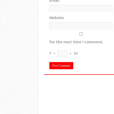
Email
*
Website
for the next time I comment.
7
×
=
35