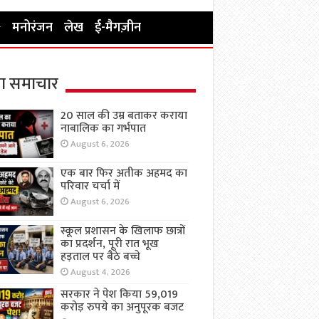
मनोरंजन
लेख
ई-मैगज़ीन
ा समाचार
20 साल की उम्र बताकर कराया
नाबालिक का गर्भपात
August 6, 2026
एक बार फिर अतीक अहमद का
परिवार चर्चा में
August 6, 2026
स्कूल प्रशासन के खिलाफ छात्रों
का प्रदर्शन, पूरी रात भूख
हड़ताल पर बैठे बच्चे
August 4, 2026
सरकार ने पेश किया 59,019
करोड़ रुपये का अनुपूरक बजट