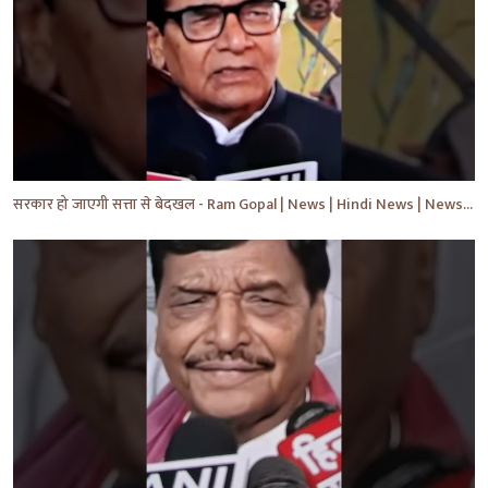
सरकार हो जाएगी सत्ता से बेदखल - Ram Gopal | News | Hindi News | News Today | #shorts #ytshorts #yt