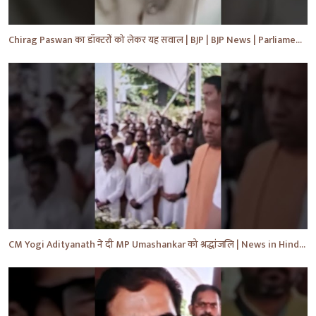
Chirag Paswan का डॉक्टरों को लेकर यह सवाल | BJP | BJP News | Parliament | #shorts #ytnewshorts #yt
CM Yogi Adityanath ने दी MP Umashankar को श्रद्धांजलि | News in Hindi | News Today | #shorts #yt