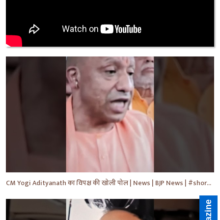
CM Yogi Adityanath का विपक्ष की खोली पोल | News | BJP News | #shorts #yt #news #ytshorts