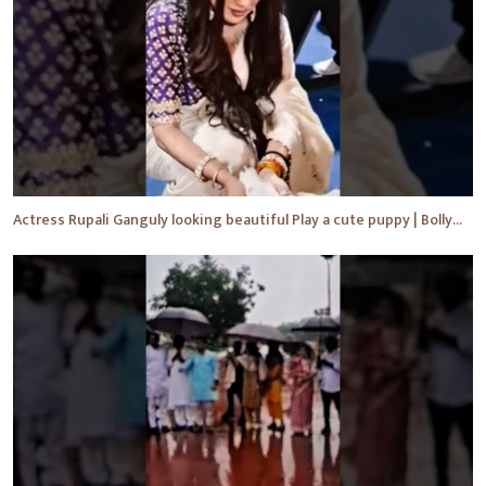
Actress Rupali Ganguly looking beautiful Play a cute puppy | Bollywood | Bollywood News #shorts #yt