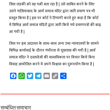
जिस लड़की को वह पत्नी बता रहा है | उसे साबित करने के लिए
उसने गाज़ियाबाद के आर्य समाज मंदिर द्वारा जारी प्रमाण पत्र भी
प्रस्तुत किया है | इस पर कोर्ट ने टिप्पणी करते हुए कहा है कि कोर्ट
में विभिन्न आर्य समाज मंदिरों द्वारा जारी किये गये प्रमाणपत्रों की बाढ़
आ गयी है |
जिस पर इस अदालत के साथ-साथ अन्य उच्च न्यायालयों के सामने
विभिन्न कार्यवाई के दौरान गंभीरता से पूछताछ की गयी है | आर्य
समाज मंदिर ने दस्तावेजों की वास्तविकता पर विचार किये बिना
विवाह आयोजित करने में अपने विश्वास का दुरूपयोग किया है |
F
W
T
T
E
C
S
a
h
w
e
m
o
h
c
a
i
l
a
p
a
e
t
t
e
i
y
r
b
s
t
g
l
L
e
o
A
e
r
i
सम्बंधित समाचार