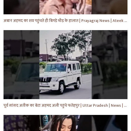
अबान अहमद का शव पहुंचते ही बिगड़े भीड़ के हालात | Prayagraj News | Ateek Ahmad | #shorts #yt #news
पूर्व सांसद अतीक का बेटा अहमद अली पहुंचे फतेहपुर | Uttar Pradesh | News | #shorts #yt #news #upnews