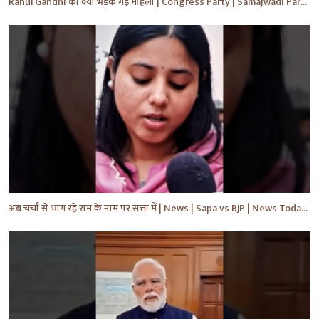
Rahul Gandhi को क्यों भड़क गई महिला | Congress Party | Samajwadi Party | #shorts #ytshorts #yt
अब चर्चा से भाग रहे राम के नाम पर सत्ता में | News | Sapa vs BJP | News Today | Breaking #shorts #yt