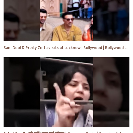
Sani Deol & Preity Zinta visits at Lucknow | Bollywood | Bollywood News | #bollywood #shorts #yt