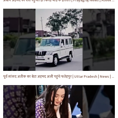
अबान अहमद का शव पहुंचते ही बिगड़े भीड़ के हालात | Prayagraj News | Ateek Ahmad | #shorts #yt #news
पूर्व सांसद अतीक का बेटा अहमद अली पहुंचे फतेहपुर | Uttar Pradesh | News | #shorts #yt #news #upnews