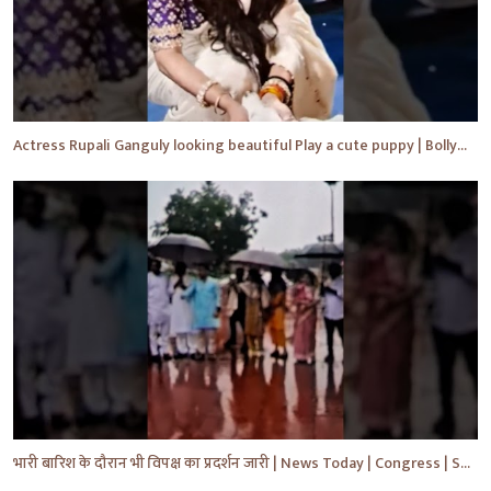
Actress Rupali Ganguly looking beautiful Play a cute puppy | Bollywood | Bollywood News #shorts #yt
भारी बारिश के दौरान भी विपक्ष का प्रदर्शन जारी | News Today | Congress | Samajwadi | #shorts #yt