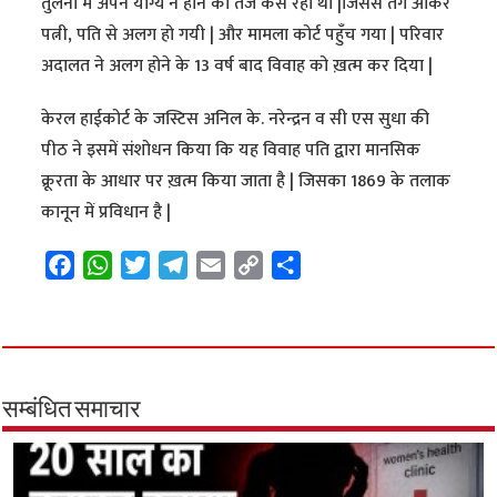
तुलना में अपने योग्य न होने का तंज कस रहा था |जिससे तंग आकर
पत्नी, पति से अलग हो गयी | और मामला कोर्ट पहुँच गया | परिवार
अदालत ने अलग होने के 13 वर्ष बाद विवाह को ख़त्म कर दिया |
केरल हाईकोर्ट के जस्टिस अनिल के. नरेन्द्रन व सी एस सुधा की
पीठ ने इसमें संशोधन किया कि यह विवाह पति द्वारा मानसिक
क्रूरता के आधार पर ख़त्म किया जाता है | जिसका 1869 के तलाक
कानून में प्रविधान है |
F
W
T
T
E
C
S
a
h
w
e
m
o
h
c
a
i
l
a
p
a
e
t
t
e
i
y
r
b
s
t
g
l
L
e
o
A
e
r
i
सम्बंधित समाचार
o
p
r
a
n
k
p
m
k