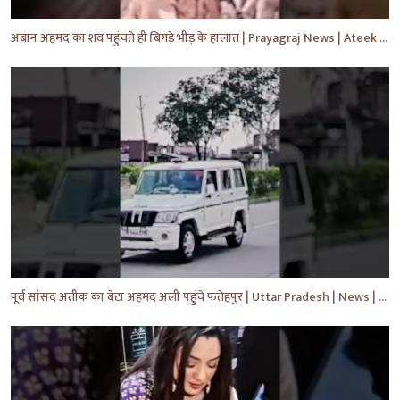
अबान अहमद का शव पहुंचते ही बिगड़े भीड़ के हालात | Prayagraj News | Ateek Ahmad | #shorts #yt #news
पूर्व सांसद अतीक का बेटा अहमद अली पहुंचे फतेहपुर | Uttar Pradesh | News | #shorts #yt #news #upnews