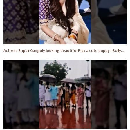
Actress Rupali Ganguly looking beautiful Play a cute puppy | Bollywood | Bollywood News #shorts #yt