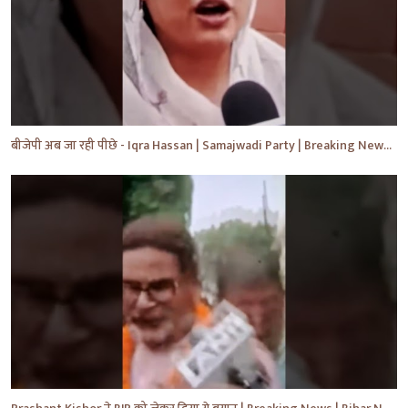
बीजेपी अब जा रही पीछे - Iqra Hassan | Samajwadi Party | Breaking News | Akhilesh Yadav |#shorts #yt