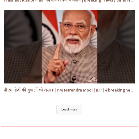
Prashant Kishor ने BJP को लेकर दिया ये बयान | Breaking News | Bihar News | #shorts #yt #biharnews
पीएम मोदी की युवाओं को सलाह | PM Narendra Modi | BJP | #breakingnews #shorts #yt #news
Load more