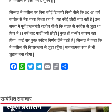
ही कांग्रेस से इस्तीफा दे चुका हूँ |
सिब्बल ने कांग्रेस पर बिना कोई टिप्पणी किये बोले कि 30-31 वर्ष
कांग्रेस से मेरा गहरा रिश्ता रहा है | यह कोई छोटी बात नहीं है | उस
समय मैं पूर्व प्रधानमंत्री राजीव गाँधी कि वजह से कांग्रेस से जुड़ा था |
फिर मैं 31 वर्ष बाद पार्टी क्यों छोड़ी | कुछ तो गम्भीर कारण रहा
होगा | कई बार कुछ कठिन निर्णय लेने पड़ते हैं | सिब्बल ने कहा कि
मैं कांग्रेस की विचारधारा से जुड़ा रहूँगा | भावनात्मक रूप से भी
जुड़ाव बना रहेगा |
F
W
T
T
E
C
S
a
h
w
e
m
o
h
c
a
i
l
a
p
a
e
t
t
e
i
y
r
b
s
t
g
l
L
e
o
A
e
r
i
सम्बंधित समाचार
o
p
r
a
n
k
p
m
k