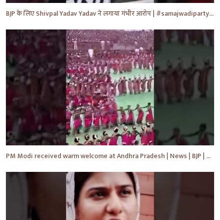
BJP के लिए Shivpal Yadav Yadav ने लगाया गंभीर आरोप | #samajwadiparty | Akhilesh Yadav | #shorts #yt
PM Modi received warm welcome at Andhra Pradesh | News | BJP | #shorts #ytshorts #news