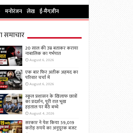
मनोरंजन
लेख
ई-मैगज़ीन
ा समाचार
20 साल की उम्र बताकर कराया
नाबालिक का गर्भपात
August 6, 2026
एक बार फिर अतीक अहमद का
परिवार चर्चा में
August 6, 2026
स्कूल प्रशासन के खिलाफ छात्रों
का प्रदर्शन, पूरी रात भूख
हड़ताल पर बैठे बच्चे
August 4, 2026
सरकार ने पेश किया 59,019
करोड़ रुपये का अनुपूरक बजट