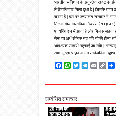
भारतीय संविधान के अनुच्छेद -342 के अंतर्ग
विशेषाधिकार मिला हुआ है | जिसके तहत
करना है | इस पर उत्तराखंड सरकार ने अपन
मिलक गाँव वास्तविक नियंत्रण रेखा (LAC) 
फायरिंग रेंज में आता है और मिलक सड़क सी
सेना या अर्ध सैनिक बल की चौकी होना अति
आवश्यक सामग्री पहुंचाई जा सके | अन्तराष्ट्रीय
साथ सुरक्षा प्रदान करना सार्वजनिक उद्देश्य 
F
W
T
T
E
C
a
h
w
e
m
o
c
a
i
l
a
p
e
t
t
e
i
y
b
s
t
g
l
L
o
A
e
r
i
सम्बंधित समाचार
o
p
r
a
n
k
p
m
k