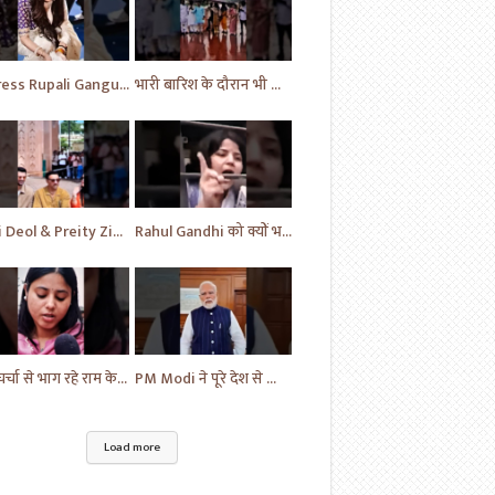
Actress Rupali Ganguly looking beautiful Play a cute puppy | Bollywood | Bollywood News #shorts #yt
भारी बारिश के दौरान भी विपक्ष का प्रदर्शन जारी | News Today | Congress | Samajwadi | #shorts #yt
Sani Deol & Preity Zinta visits at Lucknow | Bollywood | Bollywood News | #bollywood #shorts #yt
Rahul Gandhi को क्यों भड़क गई महिला | Congress Party | Samajwadi Party | #shorts #ytshorts #yt
अब चर्चा से भाग रहे राम के नाम पर सत्ता में | News | Sapa vs BJP | News Today | Breaking #shorts #yt
PM Modi ने पूरे देश से किया आग्रह | Handloom Day | Breaking News | #shorts #yt #news #ytnews
Load more