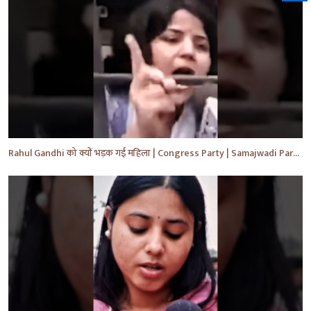
Rahul Gandhi को क्यों भड़क गई महिला | Congress Party | Samajwadi Party | #shorts #ytshorts #yt