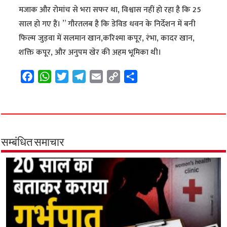
मजाक और रोमांच से भरा सफर था, विश्वास नहीं हो रहा है कि 25
साल हो गए हैं। ” गौरतलब है कि डेविड धवन के निर्देशन में बनी
फिल्म जुड़वा में सलमान खान,करिश्मा कपूर, रंभा, कादर खान,
शक्ति कपूर, और अनुपम खेर की अहम भूमिका थी।
F
W
T
T
E
C
S
a
h
w
e
m
o
h
c
a
i
l
a
p
a
e
t
t
e
i
y
r
b
s
t
g
l
L
e
o
A
e
r
i
सम्बंधित समाचार
o
p
r
a
n
k
p
m
k