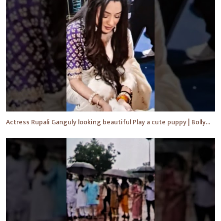
Actress Rupali Ganguly looking beautiful Play a cute puppy | Bollywood | Bollywood News #shorts #yt