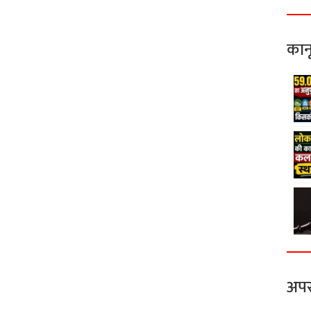
कान
अपर