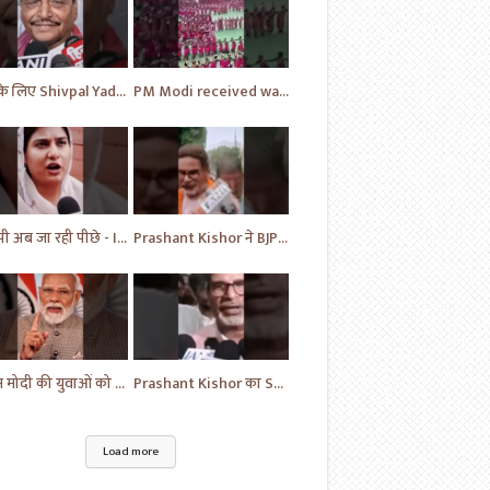
BJP के लिए Shivpal Yadav Yadav ने लगाया गंभीर आरोप | #samajwadiparty | Akhilesh Yadav | #shorts #yt
PM Modi received warm welcome at Andhra Pradesh | News | BJP | #shorts #ytshorts #news
बीजेपी अब जा रही पीछे - Iqra Hassan | Samajwadi Party | Breaking News | Akhilesh Yadav |#shorts #yt
Prashant Kishor ने BJP को लेकर दिया ये बयान | Breaking News | Bihar News | #shorts #yt #biharnews
पीएम मोदी की युवाओं को सलाह | PM Narendra Modi | BJP | #breakingnews #shorts #yt #news
Prashant Kishor का Samrat Chaudhari पर बयान | Bihar News | BJP | #shorts #yt #breaking #news
Load more