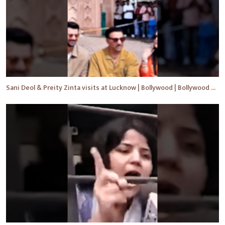
Sani Deol & Preity Zinta visits at Lucknow | Bollywood | Bollywood News | #bollywood #shorts #yt