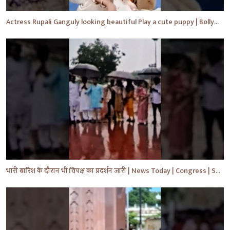
Actress Rupali Ganguly looking beautiful Play a cute puppy | Bollywood | Bollywood News #shorts #yt
भारी बारिश के दौरान भी विपक्ष का प्रदर्शन जारी | News Today | Congress | Samajwadi | #shorts #yt