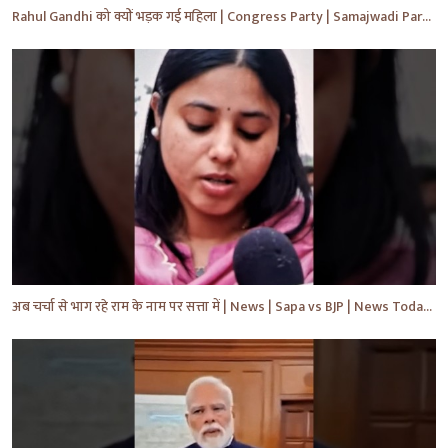
Rahul Gandhi को क्यों भड़क गई महिला | Congress Party | Samajwadi Party | #shorts #ytshorts #yt
अब चर्चा से भाग रहे राम के नाम पर सत्ता में | News | Sapa vs BJP | News Today | Breaking #shorts #yt