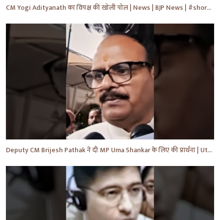
CM Yogi Adityanath का विपक्ष की खोली पोल | News | BJP News | #shorts #yt #news #ytshorts
Deputy CM Brijesh Pathak ने दी MP Uma Shankar के लिए की प्रार्थना | Uttar Pradesh News #shorts #yt