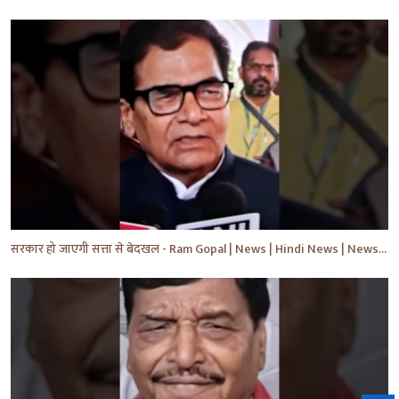
सरकार हो जाएगी सत्ता से बेदखल - Ram Gopal | News | Hindi News | News Today | #shorts #ytshorts #yt