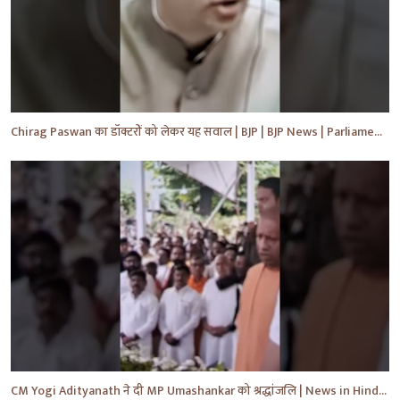
Chirag Paswan का डॉक्टरों को लेकर यह सवाल | BJP | BJP News | Parliament | #shorts #ytnewshorts #yt
CM Yogi Adityanath ने दी MP Umashankar को श्रद्धांजलि | News in Hindi | News Today | #shorts #yt