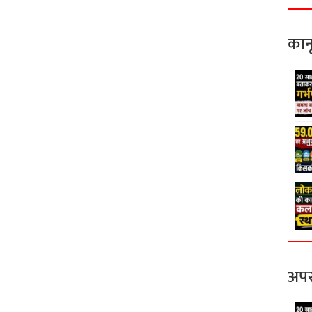
कान
अपर