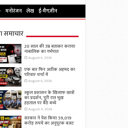
मनोरंजन
लेख
ई-मैगज़ीन
ा समाचार
20 साल की उम्र बताकर कराया
नाबालिक का गर्भपात
August 6, 2026
एक बार फिर अतीक अहमद का
परिवार चर्चा में
August 6, 2026
स्कूल प्रशासन के खिलाफ छात्रों
का प्रदर्शन, पूरी रात भूख
हड़ताल पर बैठे बच्चे
August 4, 2026
सरकार ने पेश किया 59,019
करोड़ रुपये का अनुपूरक बजट