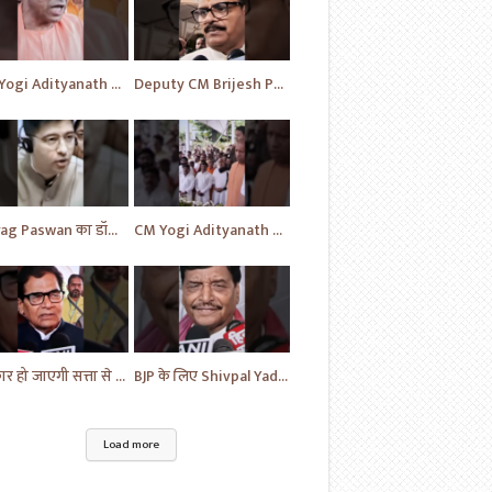
CM Yogi Adityanath का विपक्ष की खोली पोल | News | BJP News | #shorts #yt #news #ytshorts
Deputy CM Brijesh Pathak ने दी MP Uma Shankar के लिए की प्रार्थना | Uttar Pradesh News #shorts #yt
Chirag Paswan का डॉक्टरों को लेकर यह सवाल | BJP | BJP News | Parliament | #shorts #ytnewshorts #yt
CM Yogi Adityanath ने दी MP Umashankar को श्रद्धांजलि | News in Hindi | News Today | #shorts #yt
सरकार हो जाएगी सत्ता से बेदखल - Ram Gopal | News | Hindi News | News Today | #shorts #ytshorts #yt
BJP के लिए Shivpal Yadav Yadav ने लगाया गंभीर आरोप | #samajwadiparty | Akhilesh Yadav | #shorts #yt
Load more