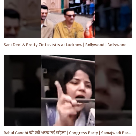
Sani Deol & Preity Zinta visits at Lucknow | Bollywood | Bollywood News | #bollywood #shorts #yt
Rahul Gandhi को क्यों भड़क गई महिला | Congress Party | Samajwadi Party | #shorts #ytshorts #yt