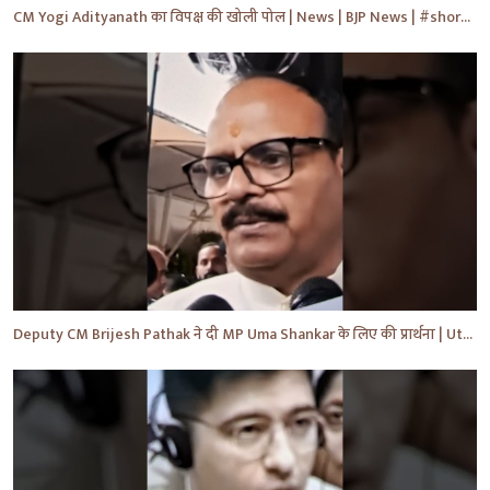
CM Yogi Adityanath का विपक्ष की खोली पोल | News | BJP News | #shorts #yt #news #ytshorts
Deputy CM Brijesh Pathak ने दी MP Uma Shankar के लिए की प्रार्थना | Uttar Pradesh News #shorts #yt