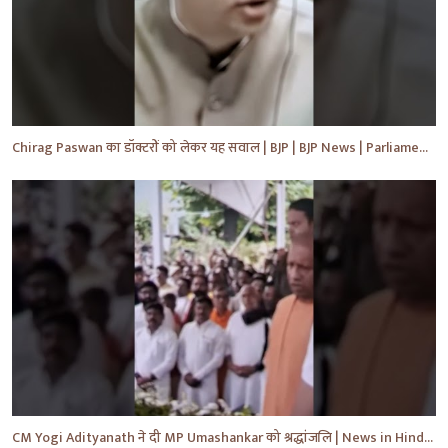
Chirag Paswan का डॉक्टरों को लेकर यह सवाल | BJP | BJP News | Parliament | #shorts #ytnewshorts #yt
CM Yogi Adityanath ने दी MP Umashankar को श्रद्धांजलि | News in Hindi | News Today | #shorts #yt