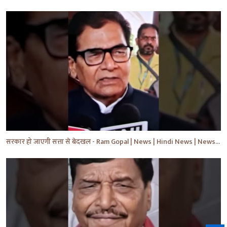
सरकार हो जाएगी सत्ता से बेदखल - Ram Gopal | News | Hindi News | News Today | #shorts #ytshorts #yt